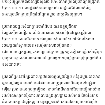
មិនចុះបង្ក្រាបទីតាំងល្បែងស៊ីសង របស់លោក(តាល)នៅត្នោតជ្រុំវាល
ស្រែ១០០ ។ ពលរដ្ឋដាក់ការសង្ស័យថា អាជ្ញាធរដែលពាក់ព័ន្ធ
អាចឃុបឃិតគ្នាប្រព្រឹត្តអំពើពុករលួយ ជាថ្នូរមិនបង្ក្រាប។
ប្រជាពលរដ្ឋ រស់នៅក្រុងបាត់ដំបង បានបន្តឲ្យដឹងថា
ល្បែងសុីសងបៀរ អាប៉ោង របស់លោក(តាល់)នៅត្នោតជ្រុំវាល
ស្រែ១០០ បានបើកលេង ជាយូណាស់មកហើយ ៗថែមទាំងមាន
រថយន្ដពាក់ស្លាកលេខ​ (ខ.ម)មកលេងទៀតផង។
ដោយមាន អ្នកខ្លះឈ្នះក៏សប្បាយស្រែកហូអ្នកខ្លះទៀតចាញ់អស់ធ្វើមុខ
ខ្លាដូចពាក្យចាស់លោកពោលថាអ្នកឈ្នះមុខខ្លាញ់អ្នកចាញ់មុខខ្លាវាមិន
ខុសនោះទេ។
ប្រភពពីអ្នកនៅក្បែរនោះបន្តថាលេងក្នុងមួយថ្ងៃៗ កន្លែងមួយនេះមាន
អ្នកចាញ់ឈ្នះរាប់ពាន់ មិនដែលមានមន្ត្រីរូបណាហ៊ានចុះទៅបង្ក្រាប
ឡើយ ប្រជាពលរដ្ឋបន្តទៀតថា ចាប់តាំងពីមានវង់ល្បែងបៀរអាប៉ោង
របស់លោក(តាល់)នោះមកលេងក្នុងមូលដ្ឋានរបស់គាត់ តែងតែមាន
អំពើចោរកម្ម ជាញឹកញាប់ ធ្វើឲ្យពួកគាត់ រស់នៅភ័យខ្លាចយ៉ាងខ្លាំង