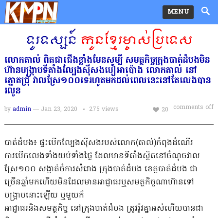
MENU
លោកតាល់​ ពិតជាជេីងខ្លាំងមែនសូម្បី សមត្ថកិច្ចក្រុងបាត់ដំបងមិន
ហ៊ានបង្ក្រាបទីតាំងល្បែងសុីសងបៀអាប៉ោង​ លោកតាល់​ នៅ
ត្នោតជ្រុំ វាលស្រែ១០០ទេរហូតមកដល់ពេលនេះនៅតែលេងបាន
រលូន
comments off
by
admin
— Jan 23, 2020
275
views
20
បាត់ដំបង៖ ផ្ទះបេីកល្បែងស៊ីសងរបស់លោក(តាល់)កំពុងដំណើរ
ការបើកលេងទាំងយប់ទាំងថ្ងៃ ដែលមានទីតាំងស្ថិតនៅចំណុចវាល
ស្រែ១០០ សង្កាត់ចំការសំរោង ក្រុងបាត់ដំបង ខេត្តបាត់ដំបង ជា
ច្រើនឆ្នាំមកហើយមិនដែលមានអាជ្ញាធរឬសមត្ថកិច្ចណាហ៊ានទៅ
បង្ក្រាបនោះឡើយ ឬមួយក៏
អាជ្ញាធរនិងសមត្ថកិច្ច នៅក្រុងបាត់ដំបង ត្រូវរ៉ូវគ្នាអស់ហើយបានជា