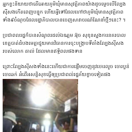
អ្នកខ្លះនិយាយថាតេីអោយភូមិឃុំមានសុវត្ថិភាពយ៉ាងដូចម្ដេចបេីល្បែង
ស៊ីសងកេីតពេញបន្ទុក​ ហេីយអ្វីទៅដែលហៅថាភូមិឃុំមានសុវត្ថិភាព
ទាំង៩ចំណុចដែលរដ្ឋាភិបាលបានចេញសារាចរណ៍ណែនាំថ្មីៗនេះ? ។
ប្រជាពលរដ្ឋក៏បានសំណូពរដល់ឯឩត្ដម អ៊ុច​ សុខុនស្នងការនគរបាល​
ខេត្តបាត់ដំបងមេត្តាជួយមានវិធានការចុះបង្រ្កាបទីតាំងល្បែងស៊ីសង
របស់លោក​ តាល់​ ដែលមានឥទ្ធិពលផងទាន
ព្រោះល្បែងស៊ីសងទាំងនេះហេីយជាការផ្ដេីមចេញនូវ​ចោរលួច​ ចោរប្លន់​
ចោរឆក់​ អំពេីអសន្តិសុខ​ធ្វេីឲ្យប្រជាពល់រដ្ឋភ័យខ្លាច​ទៀតផង