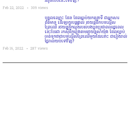
រលូនបែបនេះទៅវិញ.?
Feb 22, 2022
309
views
បុគ្គលឈ្មោះ ដែន ដែលធ្លាប់យកតួនាទី ជាអ្នកសារ
ព័ត៌មាន ដើរឡាយបន្តផ្ទាល់ រថយន្តដឹកបទល្មើស
ព្រៃឈើ រថយន្តដឹកធ្យូងរបស់បងប្អូនប្រជាពលរដ្ឋពេល
នេះបែរជា រកស៊ីដឹកធ្យូងតាមរថយន្តសាំយ៉ុង ដែលច្បាប់
ចាត់ទុកថាជាបទល្មើសព្រៃឈើមួយដែរនោះ ជារៀងរាល់
ថ្ងៃរាល់យប់ទៅវិញ?
Feb 16, 2022
287
views