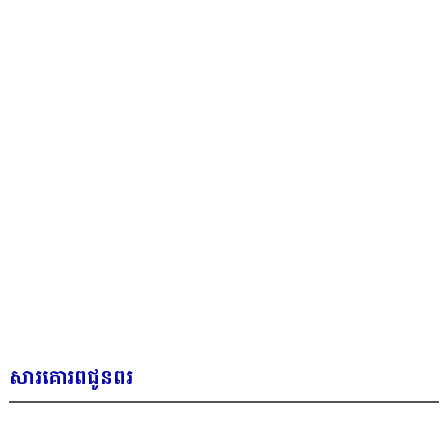
សារគោរពជូនពរ