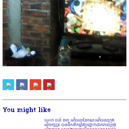
You might like
លោក​ ចាន់​ តារា​ អភិបាល​នៃ​គណៈអភិបាលក្រុង
អរិយក្សត្រ​ បាន​ដឹកនាំ​កម្លាំង​បញ្ជាការ​ឯកភាពក្រុង​