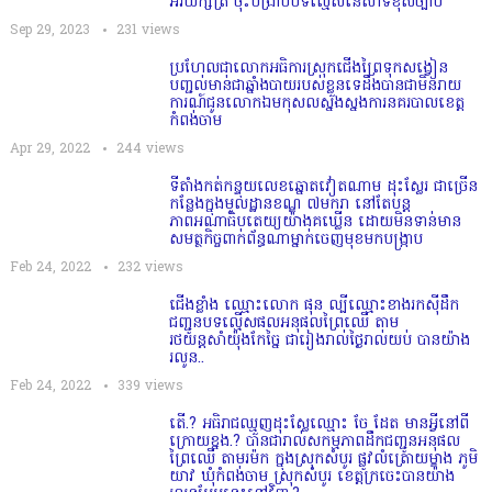
អរិយក្សត្រ​ ចុះបង្រាបបទល្មេីសនេសាទខុសច្បាប់
Sep 29, 2023
231
views
ប្រហែលជាលោកអធិការស្រុកជើងព្រៃទុកសង្វៀន
បញ្ជល់មាន់ជាឆ្នាំងបាយរបស់ខ្លួនទេដឹងបានជាមិនរាយ
ការណ៍ជូនលោកឯមកុសលស្នងស្នងការនគរបាលខេត្ត
កំពង់ចាម
Apr 29, 2022
244
views
ទីតាំងកត់កន្ទុយលេខឆ្នោតវៀតណាម ដុះស្លែរ ជាច្រើន
កន្លែងក្នុងមូលដ្ឋានខណ្ឌ ៧មករា នៅតែបន្ត
ភាពអណាធិបតេយ្យយ៉ាងគឃ្លើន ដោយមិនទាន់មាន
សមត្ថកិច្ចពាក់ព័ន្ធណាម្នាក់ចេញមុខមកបង្ក្រាប
Feb 24, 2022
232
views
ជើងខ្លាំង ឈ្មោះលោក ផុន ល្បីឈ្មោះខាងរកស៊ីដឹក
ជញ្ជូនបទល្មើសផលអនុផលព្រៃឈើ តាម
រថយន្តសាំយ៉ុងកែច្នៃ ជារៀងរាល់ថ្ងៃរាល់យប់ បានយ៉ាង
រលូន..
Feb 24, 2022
339
views
តើ.? អធិរាជឈ្មួញដុះស្លែឈ្មោះ ចែ ដែត មានអ្វីនៅពី
ក្រោយខ្នង.? បានជារាល់សកម្មភាពដឹកជញ្ជូនអនុផល
ព្រៃឈើ តាមរម៉ក ក្នុងស្រុកសំបូរ ផ្លូវលំត្រោយម្ខាង ភូមិ
យាវ ឃុំកំពង់ចាម ស្រុកសំបូរ ខេត្តក្រចេះបានយ៉ាង