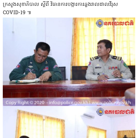
ក្រសួងសុខាភិបាល ស្ដីពី វិធានការ​បង្ការ​ការ​ឆ្លង​រាលដាល​វីរុស
COVID-19 ៕