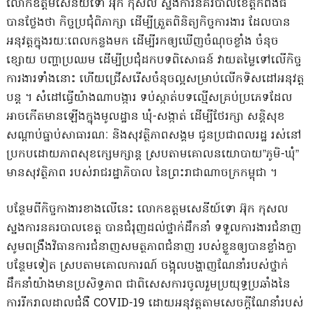
​លោក​ឧ​ត្ត​ម​សេនីយ៍​ទោ អ៊ុក កុសល ស្នងការ​នគរបាល​ខេត្តកំពង់ធំ
បាន​ថ្លែងថា កិច្ចប្រជុំ​ពិភាក្សា ដើម្បី​ត្រួតពិនិត្យ​កិច្ចការងារ ដែល​បាន​
អនុវត្ត​ក្នុង​រយៈពេល​កន្លងមក ដើម្បី​រក​ឲ្យ​ឃើញ​ចំណុចខ្លាំង ចំនុច
ខ្សោយ បញ្ហា​ប្រឈម ដើម្បី​ប្រជុំ​ដក​បទពិសោធន៍ វាយតម្លៃ​ទៅលើ​កិច្ច
ការងារ​ទាំងនោះ ហើយ​ជ្រើសរើស​ចំនុច​ល្អ​សម្រាប់​លើក​ទិសដៅ​អនុវត្ត​
បន្ត ។ សំដៅ​ធ្វើយ៉ាងណា​បង្ការ ទប់ស្កាត់​បទល្មើស​គ្រប់​ប្រភេទ​ដែល​
អាច​កើតមានឡើង​ក្នុង​មូលដ្ឋាន ឃុំ​-​សង្កាត់ ដើម្បី​ថែរក្សា សន្តិសុខ
សណ្តាប់ធ្នាប់​សាធារណៈ និង​សុវត្ថិភាព​សង្គម ជូន​ប្រជាពលរដ្ឋ រស់នៅ​
ប្រកបដោយ​ភាព​សុខក្សេមក្សាន្ត ស្របតាម​គោលនយោបាយ​”​ភូមិ​-​ឃុំ​”
មាន​សុវត្ថិភាព របស់​រាជរដ្ឋាភិបាល នៃ​ព្រះរាជាណាចក្រ​កម្ពុជា ។
​បន្ថែម​ពី​កិច្ចកា​ងារ​ខាងលើនេះ លោក​ឧ​ត្ត​ម​សេនីយ៍​ទោ អ៊ុក កុសល
ស្នងការ​នគរបាល​ខេត្ត បាន​ជំរុញ​ដល់​ថ្នាក់ដឹកនាំ ទទួល​ការងារ​ជំនាញ
សូម​ពង្រឹង​វិធាន​ការជំនាញ​សមត្ថភាព​ជំនាញ របស់ខ្លួន​ឲ្យ​បាន​ខ្លាំងក្លា​
បន្ថែមទៀត ស្របតាម​គោលការណ៍ ចង្អុលបង្ហាញ​​ណែនាំ​របស់​ថ្នាក់
ដឹកនាំ​យ៉ាង​មាន​ប្រសិទ្ធភាព ជាពិសេស​ការចូលរួម​ប្រយុទ្ធប្រឆាំង​នៃ​
ការរីក​រាលដាល​ជំងឺ COVID-19 ដោយ​អនុវត្តតាម​សេចក្តីណែនាំ​របស់​