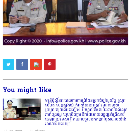
You might like
មន្ត្រីប៉ុស្តិ៍នគរបាលការពារព្រំដែនច្រកតំបន់ដូនរ័ត្ន ស្រុក
មេមត់ ខេត្តត្បូងឃ្មុំ កំពុងតែប្រព្រឹត្តអំពើពុករលួយ
ប្រមូលលុយពីបទល្មើស មិនខ្វល់ពីផលប៉ះពាល់ដល់សុខ
ភាពពលរដ្ឋ ឃុបឃិតគ្នាបើកដៃអោយឈ្មួញនាំត្រីសាច់
ចេញពីប្រទេសវៀតណាមចូលមកកម្ពុជាខុសច្បាប់យ៉ាង
អាណាធិបតេយ្យ