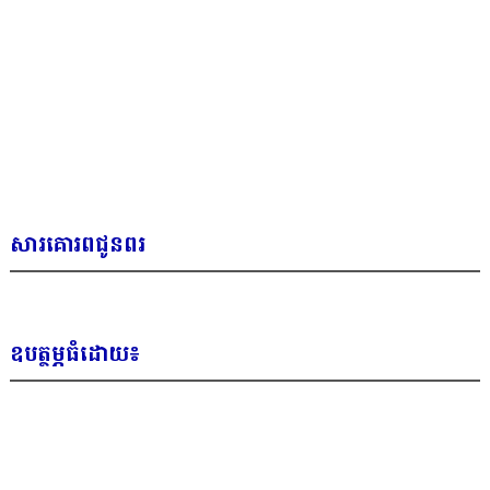
សារគោរពជូនពរ
ឧបត្ថម្ភធំដោយ៖