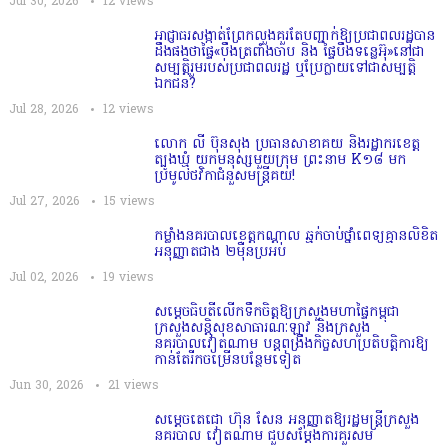
Jul 30, 2026
12
views
អាជ្ញាធរសង្កាត់ព្រែកលួងគួរតែបញ្ជាក់ឱ្យប្រជាពលរដ្ឋបាន
ដឹងផងថាផ្ទៃ«បឹងត្រពាំងចាប និង ផ្ទៃបឹងទន្លេអ៊ុ»នៅជា
សម្បត្តិរួមរបស់ប្រជាពលរដ្ឋ ឬប្រែក្លាយទៅជាសម្បត្តិ
ឯកជន?
Jul 28, 2026
12
views
លោក លី ប៊ុនសុង ប្រធានសាខាគយ និងរដ្ឋាករខេត្ត
ត្បូងឃ្មុំ យកមនុស្សមួយក្រុម ព្រះនាម K១៨ មក
ប្រមូលថវិកាជំនួសមន្ត្រីគយ!
Jul 27, 2026
15
views
កម្លាំងនគរបាលខេត្តកណ្ដាល ឆ្មក់ចាប់ថ្នាំពេទ្យគ្មានលិខិត
អនុញ្ញាតជាង ២ម៉ឺនប្រអប់
Jul 02, 2026
19
views
សម្តេច​ធិបតី​លេីកទឹកចិត្ត​ឱ្យក្រសួងមហាផ្ទៃកម្ពុជា
ក្រសួងសន្តិសុខសាធារណៈឡាវ និងក្រសួង
នគរបាលវៀតណាម បន្តពង្រឹងកិច្ចសហប្រតិបត្តិការឱ្យ
កាន់តែរីកចម្រើនបន្ថែមទៀត
Jun 30, 2026
21
views
សម្តេចតេជោ ហ៊ុន សែន អនុញ្ញាតឱ្យរដ្ឋមន្ត្រីក្រសួង
នគរបាល វៀតណាម ជួបសម្តែងការគួរសម