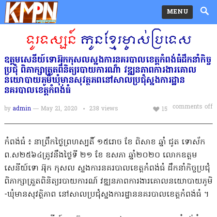
MENU
ឧត្តមសេនីយ៍ទោអ៊ុកកុសលស្នងការនគរបាលខេត្តកំពង់ធំដឹកនាំកិច្ច
ប្រជុំ ពិភាក្សាត្រួតពិនិត្យរបាយការណ៏ា វឌ្ឍនភាពការងារគោល
នយោបាយភូមិឃុំមានសុវត្ថភពនៅសាលប្រជុំស្នងការដ្ឋាន
នគរបាលខេត្តកំពង់ធំ
comments off
by
admin
— May 21, 2020
238
views
15
កំពង់ធំ ៖ នា​ព្រឹក​ថ្ងៃ​ព្រហស្បតិ៍ ១៥​រោច ខែ ពិសាខ ឆ្នាំ ជូត ទោស័ក
ព​.​ស​២៥៦៤​ត្រូវ​នឹង​ថ្ងៃទី ២១ ខែ ឧសភា ឆ្នាំ​២០២០ លោក​ឧ​ត្ត​ម​
សេនីយ៍​ទោ អ៊ុក កុសល ស្នងការ​នគរបាល​ខេត្តកំពង់ធំ ដឹកនាំ​កិច្ចប្រជុំ
ពិភាក្សា​ត្រួតពិនិត្យ​របាយការណ៍ វឌ្ឍនភាព​ការងារ​គោលនយោបាយ​ភូមិ​
-​ឃុំ​មាន​សុវត្ថិភាព នៅ​សាលប្រជុំ​ស្នងការដ្ឋាន​នគរបាល​ខេត្តកំពង់ធំ ។​