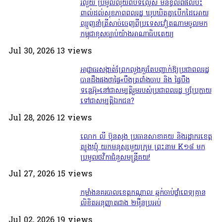
រលួយ ប្រមូលលុយពីបទល្មើស មិនខ្វល់ពីផលប៉ះ
ពាល់ដល់សុខភាពពលរដ្ឋ ឃុបឃិតគ្នាបើកដៃអោយ
ឈ្មួញនាំត្រីសាច់ចេញពីប្រទេសវៀតណាមចូលមក
កម្ពុជាខុសច្បាប់យ៉ាងអាណាធិបតេយ្យ
Jul 30, 2026
13
views
អាជ្ញាធរសង្កាត់ព្រែកលួងគួរតែបញ្ជាក់ឱ្យប្រជាពលរដ្ឋ
បានដឹងផងថាផ្ទៃ«បឹងត្រពាំងចាប និង ផ្ទៃបឹង
ទន្លេអ៊ុ»នៅជាសម្បត្តិរួមរបស់ប្រជាពលរដ្ឋ ឬប្រែក្លាយ
ទៅជាសម្បត្តិឯកជន?
Jul 28, 2026
12
views
លោក លី ប៊ុនសុង ប្រធានសាខាគយ និងរដ្ឋាករខេត្ត
ត្បូងឃ្មុំ យកមនុស្សមួយក្រុម ព្រះនាម K១៨ មក
ប្រមូលថវិកាជំនួសមន្ត្រីគយ!
Jul 27, 2026
15
views
កម្លាំងនគរបាលខេត្តកណ្ដាល ឆ្មក់ចាប់ថ្នាំពេទ្យគ្មាន
លិខិតអនុញ្ញាតជាង ២ម៉ឺនប្រអប់
Jul 02, 2026
19
views