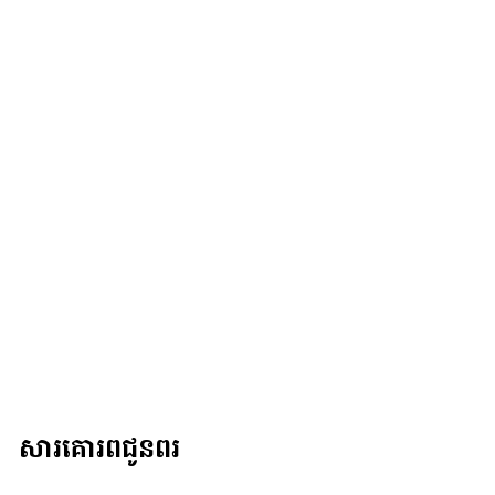
សារគោរពជូនពរ