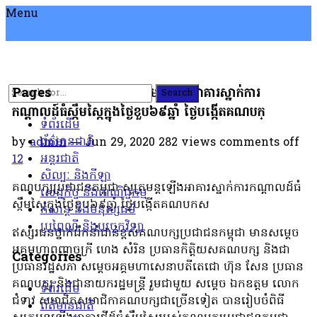
Menu
គណបក្សប្រជាជនកម្ពុជា សូត្រមន្តឡើងអាគារស្នាក់ការ
Pages
Search
កណ្តាលដ៍ធំស្កឹមស្កៃក្នុងថ្ងៃខួប៦៩ឆ្នាំ ថ្ងៃបង្កើតគណបក្
ទំព័រដើម
ព័ត៌មានជាតិ
by
admin
— Jun 29, 2020
282
views
comments off
អន្តរជាតិ
12
សិល្បៈ និងកីឡា
គណបក្សប្រជាជនកម្ពុជា សូត្រមន្តឡើងអាគារស្នាក់ការកណ្តាលដ៍ធំ
សេដ្ឋកិច្ច និងពាណិជ្ជកម្ម
ស្កឹមស្កៃក្នុងថ្ងៃខួប៦៩ឆ្នាំ ថ្ងៃបង្កើតគណបកស
កំសាន្ត និងមនុស្សធម៌
ប្រពៃណី និងបច្ចេកវិទ្យា
ឥស្សរជនថ្នាក់ដឹកនាំជាន់ខ្ពស់គណបក្សប្រជាជនកម្ពុជា មានសម្តេច
អគ្គមហាពញាចក្រី ហេង សំរិន ប្រធានកិត្តិយសគណបក្ស និងជា
Categories
ប្រធានរដ្ឋសភា សម្តេចអគ្គមហាសេនាបតីតេជោ ហ៊ុន សែន ប្រធាន
គណបក្ស និងជានាយករដ្ឋមន្រ្តី រួមជាមួយ សម្តេច ឯកឧត្តម លោក
ទំព័រដើម
ជំទាវ សមាជិកសមាជិកាគណបក្សជាច្រើនទៀត បានរៀបចំពិធី
ព័ត៌មានជាតិ