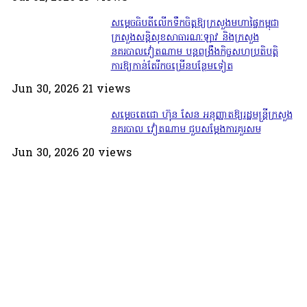
សម្តេច​ធិបតី​លេីកទឹកចិត្ត​ឱ្យក្រសួងមហាផ្ទៃកម្ពុជា
ក្រសួងសន្តិសុខសាធារណៈឡាវ និងក្រសួង
នគរបាលវៀតណាម បន្តពង្រឹងកិច្ចសហប្រតិបត្តិ
ការឱ្យកាន់តែរីកចម្រើនបន្ថែមទៀត
Jun 30, 2026
21
views
សម្តេចតេជោ ហ៊ុន សែន អនុញ្ញាតឱ្យរដ្ឋមន្ត្រីក្រសួង
នគរបាល វៀតណាម ជួបសម្តែងការគួរសម
Jun 30, 2026
20
views