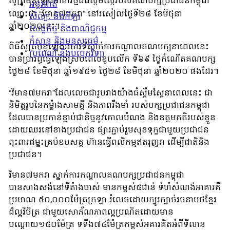
សូត្រមន្តឡើងអាគារថ្មីដ៍ធំស្កឹមស្កៃរបស់គណបក្សប្រជាជនកម្ពុជា
អន្តរជាតិ
ឈ្មោះថា “វិមាន៧មករា” នៅរសៀលថ្ងៃទី២៨ ខែមិថុនា
សិល្បៈ និងកីឡា
ឆ្នាំ២០២០នេះ។
សេដ្ឋកិច្ច និងពាណិជ្ជកម្ម
កំសាន្ត និងមនុស្សធម៌
ពិធីសូត្រមន្តឡើងអគារទីស្នាក់ការកណ្តាលគណបក្សនាពេលនេះ
ប្រពៃណី និងបច្ចេកវិទ្យា
បានប្រារព្ធធ្វើឡើងស្របពេលខូបលើក ទី៦៩ ថ្ងៃកំណើតគណបក្ស
ថ្ងៃ២៨ ខែមិថុនា ឆ្នាំ១៩៥១ ថ្ងៃ២៨ ខែមិថុនា ឆ្នាំ២០២០ ផងដែរ។
“វិមាន៧មករា”ដែលលេចជារូបរាងយ៉ាងធំស្កឹមស្កៃនាពេលនេះ ជា
និមិត្តរូបនៃកម្លំាងសាមគ្គី និងភាពរឹងមាំ របស់បក្សប្រជាជនកម្ពុជា
ដែលបានប្រកាន់ខ្ជាប់ជានិច្ចនូវគោលបំណង និងឧត្តមគតិរបស់ខ្លួន
ដោយឈរនៅខាងប្រជាជន ផ្សារភ្ជាប់រួមសុខទុក្ខជាមួយប្រជាជន
ពុះពារជម្នះគ្រប់ឧបសគ្គ ហ៊ានធ្វើពលិកម្មឥតរុញរា ដើម្បីជាតិនិង
ប្រជាជន។
វិមាន៧មករា ស្នាក់ការកណ្តាលគណបក្សប្រជាជនកម្ពុជា
បានសាងសង់នៅទីតំាងចាស់ មានកម្ពស់៥ជាន់ ទំហំសំណង់អាគារគឺ
ប្រមាណ ៥០,០០០ម៉ែត្រក្រឡា រំលេចដោយក្បូរក្បាច់រចនាបថខ្មែរ
ដ៏ល្អវិចិត្រ ជាមួយសោភ័ណភាពល្អប្រណិតដោយមាន
បណ្ដោយ១៥០ម៉ែត្រ ទទឹង៧៤ម៉ែត្រកម្ពស់អគារគិតអំពីទីលាន