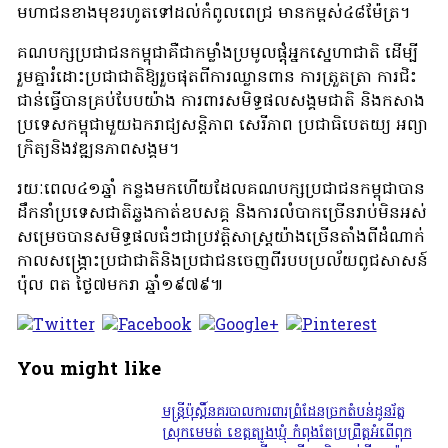
មហាជនខាងមុខរហូតទៅដល់កំពូលពេជ្រ មានកម្ពស់៤៨ម៉ែត្រ។
គណបក្សប្រជាជនកម្ពុជាគឺជាកម្លាំងប្រមូលផ្តុំអ្នកស្នេហាជាតិ ដើម្បី
រួមគ្នារំដោះប្រជាជាតិឱ្យរួចផុតពីការឈ្លានពាន ការត្រួតត្រា ការជិះ
ជាន់ធ្វើបានគ្រប់បែបយ៉ាង ការពារសមិទ្ធផលសង្គមជាតិ និងកសាង
ប្រទេសកម្ពុជាមួយឯករាជ្យសន្តិភាព សេរីភាព ប្រជាធិបេតយ្យ អព្យា
ក្រិត្យនិងវឌ្ឍនភាពសង្គម។
រយៈពេល៤១ឆ្នាំ កន្លងមកហើយដែលគណបក្សប្រជាជនកម្ពុជាបាន
ដឹកនាំប្រទេសជាតិឆ្លងកាត់ឧបសគ្គ និងការលំបាកច្រើនរាប់មិនអស់
សម្រេចបានសមិទ្ធផលធំៗជាប្រវត្តិសាស្រ្តយ៉ាងច្រើនតាំងពីដំណាក់
កាលសង្រ្គោះប្រជាជាតិនិងប្រជាជនចេញពីរបបប្រល័យពូជសាសន៍
ប៉ុល ពត ថ្ងៃ៧មករា ឆ្នាំ១៩៧៩៕
You might like
មន្ត្រីប៉ុស្តិ៍នគរបាលការពារព្រំដែនច្រកតំបន់ដូនរ័ត្ន
ស្រុកមេមត់ ខេត្តត្បូងឃ្មុំ កំពុងតែប្រព្រឹត្តអំពើពុក