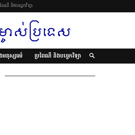
រពៃណី និងបច្ចេកវិទ្យា
ិងមនុស្សធម៌
ប្រពៃណី និងបច្ចេកវិទ្យា