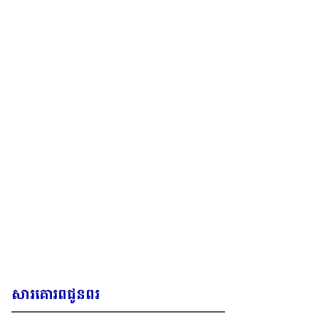
សារគោរពជូនពរ