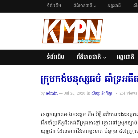
ទំព័រដើម
ព័ត៌មានជាតិ
អន្តរជាតិ
សិ
ទំព័រដើម
ព័ត៌មានជាតិ
អន្តរជាតិ
ក្រុមកង់មនុស្សធម៌ គាំទ្រអតី
by
admin
— Jul 26, 2020
in
សិល្បៈ និងកីឡា
261
views
ខេត្តកណ្តាល៖ ឯកឧត្តម គីម រិទ្ធី អភិបាលរងខេត
ដឹកនាំប្រតិភូជិះកង់ពីក្រុងតាខ្មៅ ឆ្ពោះទៅស្រុក
យុទ្ធជន ដែលមានជីវភាពខ្វះខាត ចំនួុន ៤៧គ្រួុសា