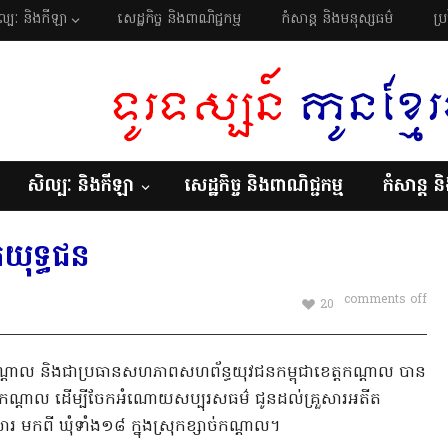
ល្បៈ និងកីឡា
សេដ្ឋកិច្ច និងពាណិជ្ជកម្ម
កំសាន្ត និងមនុស្សធម៌
ប្
សិល្បៈ និងកីឡា
សេដ្ឋកិច្ច និងពាណិជ្ជកម្ម
កំសាន្ត ន
តយុទ្ធជន
comments off
20
្តកណ្តាល និងជាប្រធានសហភាពសហព័ន្ធយុវជនកម្ពុជាខេត្តកណ្តាល បាន
ខ្សាច់កណ្តាល ដើម្បីចែកអំណោយសប្បុរសធម៌ ជូនដល់គ្រួសារអតីត
រ មកពី ឃុំទាំង១៨ ក្នុងស្រុកខ្សាច់កណ្តាល។