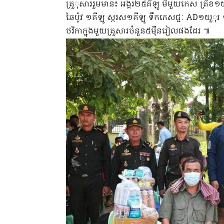
គ្រួុសាររួមមាន៖ អង្គរ២៥គីឡូ មីមួយកេស ត្រីខ១យ
ឆៃប៉ូវ ១គីឡូ ស្ករស១គីឡូ ទឹកភេសជ្ជៈ AD១យួុ
ថវិកាក្នុងមួយគ្រួសារចំនួន៥ម៉ឺនរៀលផងដែរ ៕