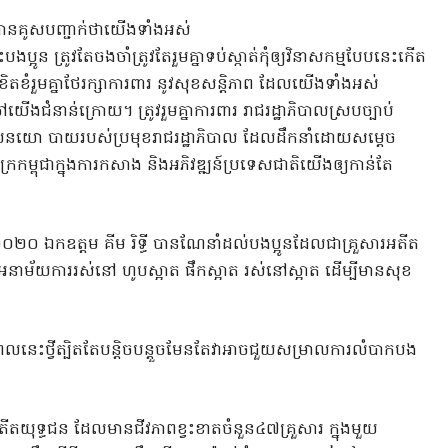
 បានគូសបញ្ជាក់ថាយើងទាំងអស់
បងប្អូន ត្រូវតែចងចាំត្រូវតែរួមគ្នាទប់ស្កាត់កុំឲ្យវិនាសកម្មបែបនេះកើត
ិតខំរួមគ្នាថែរក្សាការពារ នូវសុខសន្តិភាព ដែលយើងទាំងអស់
ើងជំនាន់ក្រោយ។ ត្រូវរួមគ្នាការពារ រាជរដ្ឋាភិបាលស្របច្បាប់
នូវគោលនយោ បាយរបស់ប្រមុខរាជរដ្ឋាភិបាល ដែលដឹកនាំដោយសម្តេច
្រកម្ពុជាក្នុងការកសាង និងអភិវឌ្ឍន៍ប្រទេសជាតិយើងឲ្យកាន់តែ
២០២០ ឯកឧត្តម គីម រិទ្ធី បានណែនាំដល់បងប្អូនដែលជាគ្រួសារអតីត
នាម័យការរស់នៅ ហូបស្អាត ផឹកស្អាត រស់នៅស្អាត ដើម្បីមានសុខ
ះថ្វីត្បិតតែបន្តិចបន្តួចមែនតែវាអាចជួយសម្រាលការលំបាកបង
យុទ្ធជន ដែលមានជីវភាពខ្វះខាតចំនួន៤៧គ្រួសារ ក្នុងមួយ