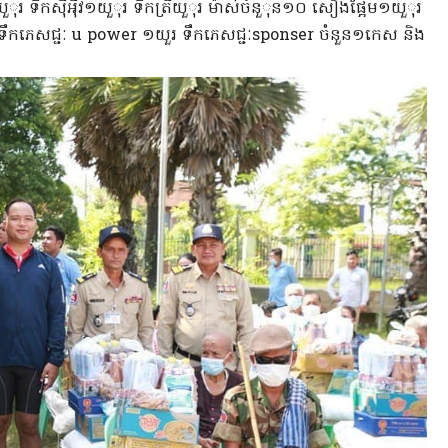
ួុរ ទឹកស៊ីអ៉ីវ១យួុរ ទឹកត្រីយួុរ ម៉ាស់ចំនួុន១០ សៀងផ្អែម១យួុរ
រ ទឹកភេសជ្ជៈ u power ១យួរ ទឹកភេសជ្ជៈsponser ចំនួន១កេស និង