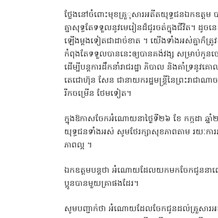
ថ្លែងនៅចំពោះមុខគ្រួុសារអតីតយុទ្ធជនឯកឧត្តម
គ្នាសុទ្ធតែទទួលនូវមេរៀនដ៏ជូរចត់ក្នុងជីវិត។ ដូចនេះ
ឡើងម្តងទៀតជាដាច់ខាត ។ យើងទាំងអស់គ្នាក៏ត្រូវខ
កំពុងតែទទួលបាននេះឲ្យបានគង់វង្ស សម្រាប់កូនចៅយ
ដើម្បីបន្តការដឹកនាំរាជរដ្ឋា ភិបាល និងគាំទ្រ
តេជោហ៊ុន សែន ជានាយករដ្ឋមន្ត្រីនៃព្រះរាជាណាចក
រីកចម្រើន ថែមទៀត។
ក្នុងឱកាសចែកអំណោយនាថ្ងៃទី២៦ ខែ កក្កដា ឆ្នាំ
យុទ្ធជនទាំងអស់ សូមថែរក្សាសុខភាពតាម រយៈការអ
ភាពល្អ ។
ឯកឧត្តមបន្តថា អំណោយដែលយកមកចែកជូននាពេលនេ
ប្អូនបានមួយគ្រាផងដែរ។
សូមបញ្ជាក់ថា អំណោយដែលចែកជូនដល់គ្រួសារអតីត