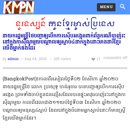
MENU
នាយករដ្ឋមន្ត្រីថៃបញ្ជាឲ្យបើកការស៊ើបអង្កេតពាក់ព័ន្ធករណីបាញ់រះ
នៅក្នុងកាស៊ីណូមួយបណ្ដាលឲ្យស្លាប់៤នាក់ក្នុងនោះមាននារីខ្មែរ
យើងម្នាក់ផងដែរ
comments off
by
admin
— Aug 04, 2020
205
views
17
(BangkokPost)៖កាលពីរសៀលថ្ងៃទី០២ ខែសីហា ឆ្នាំ២០២០
នាយរដ្ឋមន្រ្ដីថៃ លោក ប្រាយុទ្ធ ចាន់អូចារ បានបញ្ជាឲ្យបើកការស៊ើប
អង្កេត ព្រមទាំងចាប់ខ្លួនជនល្មើសដែលបានផ្ទុះអាវុធបាញ់រះនៅក្នុងកា
ស៊ីណូមួយ កាលពីវេលាជាង១១យប់ថ្ងៃទី០៣ ខែសីហា ឆ្នាំ២០២០
បណ្ដាលឲ្យមនុស្ស៤ស្លាប់ ដែលនៅក្នុងចំនោមអ្នកស្លាប់នោះក៏មានស្រ្ដី
ខ្មែរយើងម្នាក់ដែរ។