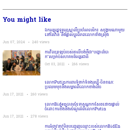
You might like
ឯកអគ្គរដ្ឋទូតអូស្ត្រាលីប្រចាំអាមេរិក៖ សង្រ្គាមណាមួយ
នៅតៃវ៉ាន់ នឹងផ្លាស់ប្ដូរពិភពលោកទាំងស្រុង
Jun 07, 2024
240
views
ការវិ​​លត្រឡប់របស់តា​លីប​ង់គឺជា“បញ្ហាលំ​បា​
ក”សម្រាប់សហ​គ​មន៍អន្តរជា​​តិ
Oct 03, 2021
266
views
លោកPutinការពារទំ​នាក់ទំនងរុស្ស៊ី-ចិ​នខណៈ
ប្រឈមមុ​ខនឹងសម្ពាធពីលោ​កខាងលិច
Jun 17, 2021
260
views
លោកBidenបា​ន​សុំទោសអ្នកកា​សែ​​តដោយផ្ទាល់​​
ចំពោះការខឹងនឹ​ង​សំណួរអំ​ពីលោ​កPutin
Jun 17, 2021
278
views
ការ​​អំ​ពា​វនាវ​មិ​​ន​ប​ញ្ចេញឈ្មោះរប​​​ស់​លោកBid​En​