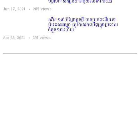
បន្ទាប់ពី​​“​​សំដី​ធ្ងន់​ៗ”ជា​មួយ​លោ​​ក​Put​In
Jun 17, 2021
285
views
កូវីដ-១៩ បំប្លែងខ្លួនថ្មី មានប្រភពដើមនៅ
ប្រទេសឥណ្ឌា ត្រូវបានរកឃើញក្នុងប្រទេស
ចំនួន១៧ហើយ
Apr 28, 2021
291
views