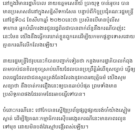
នៅក្នុងវិមានរដ្ឋាភិបាល នាយឧត្តមសេនីយ៍ ប្រាយុទ្ធ ចាន់អូចារ បាន
មានប្រសាសន៌នៅក្នុងសន្និសីទកាសែត បន្ទាប់ពីកិច្ចប្រជុំគណៈរដ្ឋមន្រ្តី
នៅថ្ងៃទី០៤ ខែសីហាឆ្នាំ ២០២០នេះថា ប្រសិនបើមានប៉ូលីស
ទាហាន អ្នកបំរើការងារជូនរដ្ឋពិតជាបានពាក់ព័ន្ធនឹងករណីបាញ់រះ
នេះមែន យើងនឹងធ្វើការឃាត់ខ្លួនពួកគេដើម្បីយកមកផ្ដន្ទាទោសដោយ
គ្មានករណីលើកលែងឡើយ។
នាយរដ្ឋមន្រ្ដីថៃរូបនេះក៏បានបញ្ជាក់ទៀតថា កន្លងមករដ្ឋាភិបាលកំពុង
តាមចាប់ជនខិលខូចស្រាប់ហើយដែលបានប្រព្រឹត្តិអំពើខុសច្បាប់ ធ្វើឲ្យ
ពលរដ្ឋដែលជាជនស្លូតត្រង់តែងតែរងនូវភាពអយុត្តិធម៌ យើងសូម
សន្យាថា នឹងចាត់ការរឿងនេះឲ្យបានឆាប់បំផុត ព្រមទាំងមាន
ប្រសិទ្ធភាពផងដែរតាមដែរអាចធ្វើទៅបាន។
ចំពោះករណីនេះ ថៅកែបានស្នើឱ្យប្រព័ន្ធផ្សព្វផ្សាយរង់ចាំយ៉ាងស្ងៀម
ស្ងាត់ ដើម្បីឱ្យគណៈកម្មាធិការស៊ើបអង្កេតករណីនេះមានភាពរលូន
ទៅមុខ ដោយមិនចង់វៃស្មៅបង្អើរពស់ឡើយ។