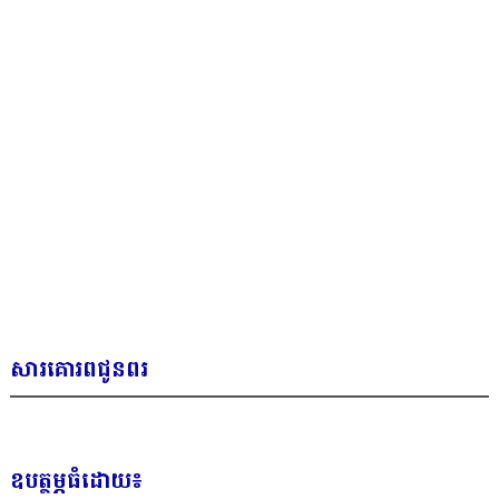
សារគោរពជូនពរ
ឧបត្ថម្ភធំដោយ៖