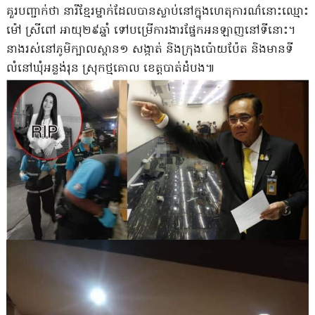
គួរបញ្ជាក់ថា នារីខ្មែរម្នាក់ដែលបានស្លាប់នៅក្នុងហេតុការណ៌នោះឈ្មោះ
ម៉ៅ ស្រីពៅ អាយុ២៩ឆ្នាំ ទៅបម្រើការងារផ្នែកអនឡាញនៅទីនោះ។
នាងរស់នៅភូមិក្បាលស្ពាន១ សង្កាត់ និងក្រុងប៉ោយប៉ែត និងមានទី
លំនៅឃុំអន្លង់រុន ស្រុកថ្មគោល ខេត្តបាត់ដំបង៕