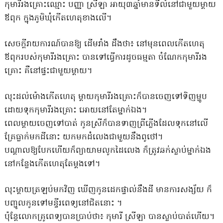
កុមារីរងគ្រោះឈ្មោះ បញ្ញា ស្រីឡា អាយុ៣ឆ្នាំមានទីលំនៅជាមួយម្ដាយ
ឪពុក ក្នុងភូមិឃុំកើតហេតុខាងលើ។
សេចក្ដីរាយការណ៍បានឱ្យ ដើមរាំង ដឹងថា៖ នៅមុនពេលកើតហេតុ
ឪពុករបស់កុមារីរងគ្រោះ បានទៅធ្វើការដូចធម្មតា ចំណែកកុមារីរង
គ្រោះ គឺនៅផ្ទះជាមួយម្តាយ។
លុះដល់ម៉ោងកើតហេតុ ម្តាយកុមារីរងគ្រោះក៏បានចេញទៅទិញម្ហូប
ដោយទុកកុមារីរងគ្រោះ អោយនៅតែម្នាក់ឯង។
ពេលម្តាយចេញទៅបាត់ កូនស្រីក៏បានទាញព្រីភ្លើងដែលទុកនៅលើ
គ្រែធ្លាក់មកដីនោះ យកមកដំលេងជាមួយនឹងពូថៅ។
បណ្ដាលឱ្យបែកហើយក៏ព្យាយាមលូកដៃលេង ក៏ត្រូវឆក់ស្លាប់ម្នាក់ឯង
នៅកន្លែងកើតហេតុតែម្តងទៅ។
លុះម្តាយត្រឡប់មកវិញ ឃើញកូនដេកផ្ទាល់នឹងដី មានការសង្ស័យ ក៏
បញ្ជូលកូនទៅមន្ទីរពេទ្យនៅជិតនោះ ។
ប៉ុន្តែលោកគ្រូពេទ្យបានប្រាប់ថា៖ កុមារី ស្រីឡា បានស្លាប់បាត់ហើយ។