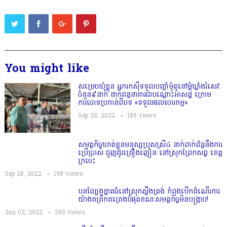
You might like
សម្រេចឃុំខ្លួន អ្នករកស៊ីទទួលបញ្ចាំម៉ូតូនៅម្តុំឃ្លាំងរំសេវ
ចំនួន៩នាក់ ដាក់ពន្ធនាគារជាបណ្ដោះអាសន្ន ក្រោម
ការចោទប្រកាន់ពីបទ «ទទួលផលចោរកម្ម»
Sep 28, 2022
189
views
សមត្ថកិច្ចឃាត់ខ្លួនមនុស្សប្រុសស្រី៤ នាក់ពាក់ព័ន្ធនឹងការ
ប្រើប្រាស់ ជួញដូរគ្រឿងញៀន នៅស្រុកព្រែកសព្វ ខេត្ត
ក្រចេះ
Sep 28, 2022
198
views
បនល្បែងខ្នាតធំនៅស្រុកស្ទឹងត្រង់ កំពុងបើកដំណើរការ
យ៉ាងគគ្រឹកគគ្រេងបំផុតខណៈសមត្ថកិច្ចមិនបង្ក្រាប!
Jan 02, 2022
385
views