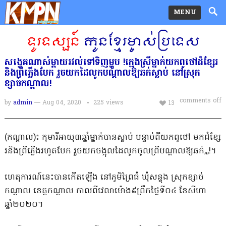
MENU
សង្វេគណាស់ម្ដាយរវល់ទៅទិញម្ហូប !ក្មេងស្រីម្នាក់យកពូថៅដំខ្សែរ
និងព្រីភ្លើងបែក រួចយកដៃលូកបណ្ដាលឱ្យឆក់ស្លាប់ នៅស្រុក
ខ្សាច់កណ្ដាល!
comments off
by
admin
— Aug 04, 2020
225
views
13
(កណ្ដាល)៖ កុមារីអាយុ៣ឆ្នាំម្នាក់បានស្លាប់ បន្ទាប់ពីយកពូថៅ មកដំខ្សែ
រនិងព្រីភ្លើងរហូតបែក រួចយកចង្អុលដៃលូកចូលព្រីបណ្ដាលឱ្យឆក់,,,!។
ហេតុការណ៍នេះបានកើតឡើង នៅភូមិព្រៃធំ ឃុំសន្លុង ស្រុកខ្សាច់
កណ្តាល ខេត្តកណ្តាល កាលពីវេលាម៉ោង៩ព្រឹកថ្ងៃទី០៤ ខែសីហា
ឆ្នាំ២០២០។