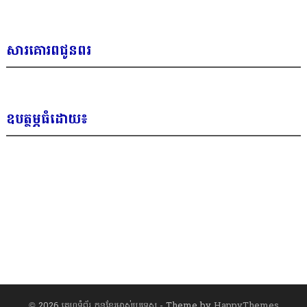
សារគោរពជូនពរ
ឧបត្ថម្ភធំដោយ៖
© 2026
គេហទំព័រ កូនខ្មែរម្ចាស់ប្រទេស
- Theme by
HappyThemes