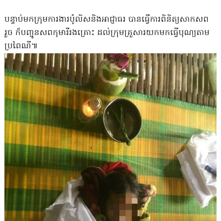
បន្ទាប់មកក្រុមការងារប៉ូលិសនិងអាជ្ញាធរ បានធ្វើការពិនិត្យសាកសព
រួច ក៏បញ្ជូនសពកុមារីរងគ្រោះ ដល់ក្រុមគ្រួសារយកមកធ្វើបុណ្យតាម
ប្រពៃណី៕