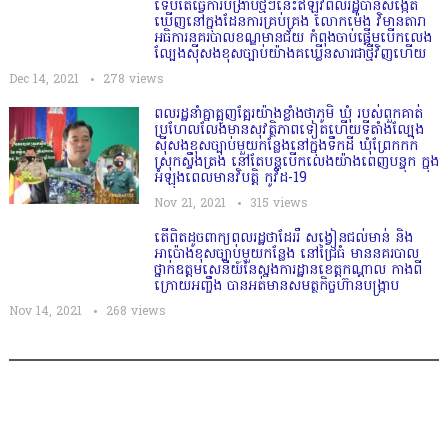
ទើបតែធ្វើការបង្រាបថ្មីៗនេះឥឡូវពលរដ្ឋបានសង្កេត
ឃើញនៅក្នុងដែនការគ្រប់គ្រង លោកម៉េង វិមានតារា
អធិការនគរបាលខណ្ឌមានជ័យ កំពុងចាប់ផ្ដើមបើកលេង
ល្បែងសុីសងខុសច្បាប់យ៉ាងគឃ្លើនសារជាថ្មីវិញហើយ
Dec 14, 2021
278
views
ពលរដ្ឋនាំគ្នាត្អូញត្អែរយ៉ាងខ្លាំងថាភូមិ​ ឃុំ​ របស់ពួកគាត់
ប្រហែលលែងមានសុវត្ថិភាពទៀតហេីយទីតាំងល្បែង
ស៊ីសងខុសច្បាប់មួយកន្លែងនៅក្នុងទឹកដី ឃុំព្រែកកក់
ស្រុកស្ទឹងត្រង់ នៅតែបន្តបើកលេងយ៉ាងពេញបន្ទុក ក្នុង
អំឡុងពេលមានវិបត្តិ កូវីដ-19
Nov 21, 2021
315
views
តើពិតដូចពាក្យពលរដ្ឋថាដែររឺ សង្វៀនជល់មាន់ និង
អាប៉ោងខុសច្បាប់មួយកន្លែង​ នៅជ្រៃធំ មាននគរបាល
ថ្នាក់ឧត្ដមសេនីយ៍នៃស្នងការដ្ឋានខេត្តកណ្ដាល កាងពី
ក្រោយអញ្ចឹង​ បានអត់មានសមត្ថកិច្ចហ៊ានបង្រ្កាប
Nov 14, 2021
268
views