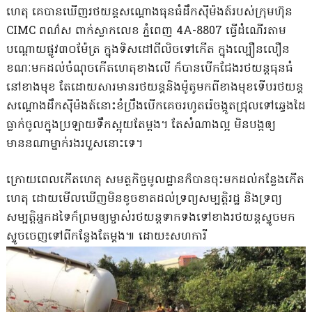
ហេតុ គេបានឃេីញរថយន្តសណ្តោងធុនធំដឹកស៊ីម៉ងត៍របស់ក្រុមហ៊ុន
CIMC ពណ៌ស ពាក់ស្លាកលេខ ភ្នំពេញ 4A-8807 ធ្វើដំណើរតាម
បណ្តោយផ្លូវ៣០ម៉ែត្រ ក្នុងទិសដៅពីលិចទៅកេីត ក្នុងល្បឿនលឿន
ខណៈមកដល់ចំណុចកេីតហេតុខាងលើ ក៏បានបើកជែងរថយន្តធុនធំ
នៅខាងមុខ តែដោយសារមានរថយន្តនិងម៉ូតូមកពីខាងមុខទេីបរថយន្ត
សណ្តោងដឹកសុីម៉ងត៍នោះខំប្រឹងបើកគេចរហូតរ៉េចង្កូតជ្រុលទៅឆ្វេងដៃ
ធ្លាក់ចូលក្នុងប្រឡាយទឹកស្អុយតែម្តង។ តែសំណាងល្អ មិនបង្កឲ្យ
មាននណាម្នាក់រងរបួសនោះទេ។
ក្រោយពេលកើតហេតុ សមត្ថកិច្ចមូលដ្ឋានក៏បានចុះមកដល់កន្លែងកើត
ហេតុ ដោយមើលឃើញមិនខូចខាតដល់ទ្រព្យសម្បត្តិរដ្ឋ និងទ្រព្យ
សម្បត្តិអ្នកដទៃក៏ព្រមឲ្យម្ចាស់រថយន្តទាកទងទៅខាងរថយន្តស្ទូចមក
ស្ទូចចេញទៅពីកន្លែងតែម្តង៕ ដោយ៖សហការី