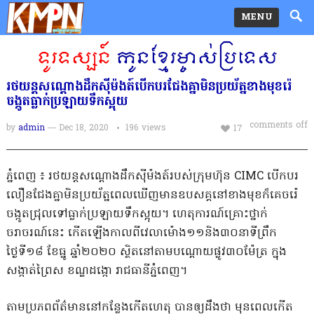
MENU
រថយន្តសណ្តោងដឹកស៊ីម៉ងត៍បើកបរជែងគ្នាមិនប្រយ័ត្នខាងមុខរ៉េ
ចង្កូតធ្លាក់ប្រឡាយទឹកស្អុយ
comments off
by
admin
— Dec 18, 2020
196
views
17
ភ្នំពេញ ៖ រថយន្តសណ្តោងដឹកស៊ីម៉ងត៍របស់ក្រុមហ៊ុន CIMC បើកបរ
លឿនជែងគ្នាមិនប្រយ័ត្នពេលឃើញមានឧបសគ្គនៅខាងមុខក៏គេចរ៉េ
ចង្កូតជ្រុលទៅធ្លាក់ប្រឡាយទឹកស្អុយ។ ហេតុការណ៍គ្រោះថ្នាក់
ចរាចរណ៍នេះ កេីតឡេីងកាលពីវេលាម៉ោង១១និង៣០នាទីព្រឹក
ថ្ងៃទី១៨ ខែធ្នូ ឆ្នាំ២០២០ ស្ថិតនៅតាមបណ្តោយផ្លូវ៣០ម៉ែត្រ ក្នុង
សង្កាត់ព្រៃស ខណ្ឌដង្កោ រាជធានីភ្នំពេញ។
តាមប្រភពព័ត៌មាននៅកន្លែងកេីតហេតុ បានឲ្យដឹងថា មុនពេលកេីត