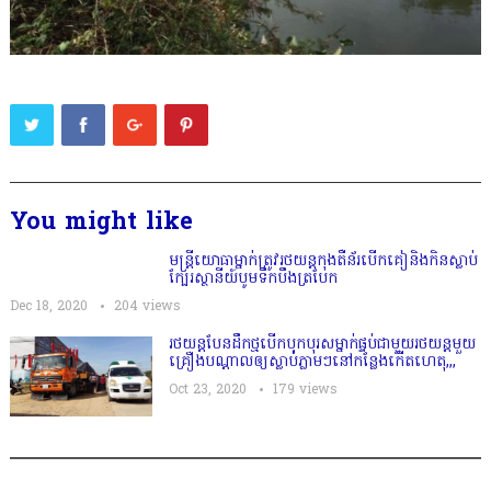
You might like
មន្ត្រីយោធាម្នាក់ត្រូវរថយន្តកុងតឺន័របេីកគៀនិងកិនស្លាប់
ក្បែរស្ថានីយ៍បូមទឹកបឹងត្របែក
Dec 18, 2020
204
views
រថយន្តបែនដឹកថ្មបើកបុកបុរសម្នាក់ផ្ទប់ជាមួយរថយន្តមួយ
គ្រឿងបណ្តាលឲ្យស្លាប់ភ្លាមៗនៅកន្លែងកេីតហេតុ,,,
Oct 23, 2020
179
views