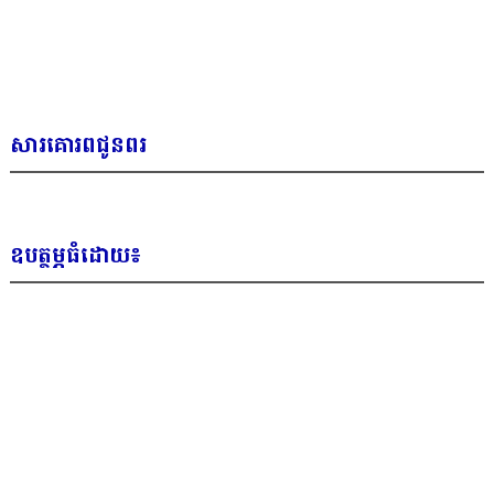
សារគោរពជូនពរ
ឧបត្ថម្ភធំដោយ៖