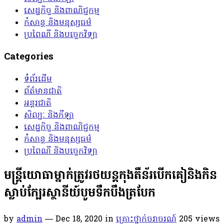
សេដ្ឋកិច្ច និងពាណិជ្ជកម្ម
កំសាន្ត និងមនុស្សធម៌
ប្រពៃណី និងបច្ចេកវិទ្យា
Categories
ទំព័រដើម
ព័ត៌មានជាតិ
អន្តរជាតិ
សិល្បៈ និងកីឡា
សេដ្ឋកិច្ច និងពាណិជ្ជកម្ម
កំសាន្ត និងមនុស្សធម៌
ប្រពៃណី និងបច្ចេកវិទ្យា
មន្ត្រីយោធាម្នាក់ត្រូវរថយន្តកុងតឺន័របេីកគៀនិងកិន
ស្លាប់ក្បែរស្ថានីយ៍បូមទឹកបឹងត្របែក
by
admin
— Dec 18, 2020
in
គ្រោះថ្នាក់ចរាចរណ៍
205
views