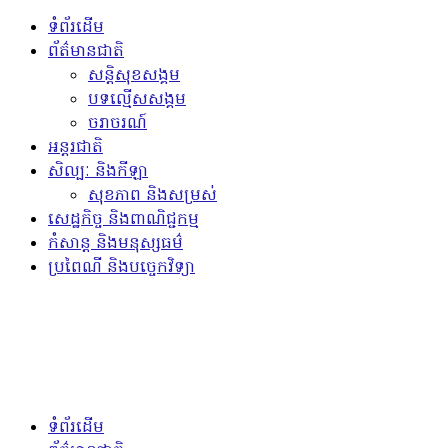
ទំព័រដើម
ព័ត៌មានជាតិ
សន្តិសុខសង្គម
បទល្មើសសង្គម
ចរាចរណ៍
អន្តរជាតិ
សិល្បៈ និងកីឡា
សុខភាព និងសម្រស់
សេដ្ឋកិច្ច និងពាណិជ្ជកម្ម
កំសាន្ត និងមនុស្សធម៌
ប្រពៃណី និងបច្ចេកវិទ្យា
ទំព័រដើម