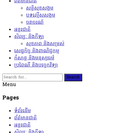
ព័ត៌មានជាតិ
សន្តិសុខសង្គម
បទល្មើសសង្គម
ចរាចរណ៍
អន្តរជាតិ
សិល្បៈ និងកីឡា
សុខភាព និងសម្រស់
សេដ្ឋកិច្ច និងពាណិជ្ជកម្ម
កំសាន្ត និងមនុស្សធម៌
ប្រពៃណី និងបច្ចេកវិទ្យា
Search
Menu
Pages
ទំព័រដើម
ព័ត៌មានជាតិ
អន្តរជាតិ
សិល្បៈ និងកីឡា