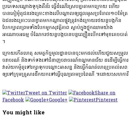
ប្រភេទសណ្ដោងទូកុងតឺន័រ​ ធ្វេីដំណេីរស្របគ្នាតាមកក្រោយ​ ហេីយ
បានគៀម៉ូតូជនរងគ្រោះខាងលេីបណ្ដាលឲ្យដួលអូសប្រហែល១០ម៉ែត្រ​
ឯជនរងគ្រោះបានខ្ទាតមកកណ្ដាលផ្លូវត្រូវកង់ក្រោយរថយន្តបង្កកិន
បែកក្បាលព្រមទាំងបែកមួកសុវត្តិភាព​ ស្លាប់ក្នុងថ្លុកឈាមយ៉ាង
អាណោចអធម្ម ចំណែករថយន្តបង្កបានបន្តល្បឿនបេីកទៅមុខគេចបាត់​
។
ក្រោយកេីតហេតុ​ សមត្ថកិច្ចមូលដ្ឋានបានចុះមកដល់ហេីយជួយសម្រួល
ចរាចរណ៍​ និងទាក់ទងទៅជំនាញចរាចរណ៍ខណ្ឌមានជ័យ​ ដដេីម្បីធ្វេីការ
វាស់យកម៉ូតូទៅរក្សាទុកបណ្តោះអាសន្ន និងធ្វេីកំណត់ហេតុប្រគល់សព
ឲ្យទៅក្រុមគ្រួសារដឹកយកទៅធ្វេីបុណ្យតាមប្រពៃណី​ ៕ដោយ៖សហការី
Tweet on Twitter
Share on
Facebook
Google+
Pinterest
You might like