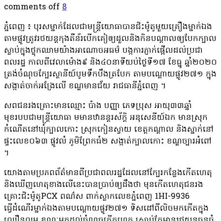
comments off
8
​ភ្នំពេញ​ ៖​ បុរសម្នាក់​ដែលជាមន្ត្រីយោធាបានជិះម៉ូតូមួយគ្រឿងម្នាក់ឯង
តាមផ្លូវត្រូវរថយន្តកុងតឺន័របេីកគៀឲ្យដួល​និងកិនបណ្ដាលឲ្យបែកក្បាល
ស្លាប់ក្នុងថ្លុកឈាមយ៉ាងអាណោចអធម៌​ បង្កការភ្ញាក់ផ្អេីលដល់ប្រជា
ពលរដ្ឋ​ កាលពីវេលាម៉ោង៩​ និង៤០នាទីយប់ថ្ងៃទី១៧​ ខែធ្នូ​ ឆ្នាំ​២០២០​
ត្រង់ចំណុចក្បែរស្ថានីយ៍បូមទឹកបឹងត្របែក​ តាមបណ្ដោយផ្លូវ២៧១​ ក្នុង
សង្កាត់ចាក់អង្រែលេី​ ខណ្ឌមានជ័យ​ រាជធានីភ្នំពេញ​ ។
​សពជនរងគ្រោះមានឈ្មោះ​ ប៉ាង​ បញ្ញា​ ភេទប្រុស​ អាយុ៣៣ឆ្នាំ​
មុខរបបជាមន្ត្រីយោធា មមានឋានន្តរស័ក្តិ អនុសេនីយ៍ឯក​ មានស្រុក
កំណេីតនៅឃុំក្បាលកោះ​ ស្រុកកៀនស្វាយ​ ខេត្តកណ្ដាល​ និងស្នាក់នៅ
ផ្ទះលេខ០៦៣​ ផ្លូវលំ​ ភូមិព្រែកធំ២​ សង្កាត់ក្បាលកោះ​ ខណ្ឌច្បារអំពៅ​
។
​យោងតាមប្រភពព័ត៌មានពីប្រជាពលរដ្ឋដែលនៅក្បែរកន្លែងកេីតហេតុ
និងឃេីញហេតុខាងលេីនេះបានប្រាប់ឲ្យដឹងថា​ មុនកេីតហេតុជនរង
គ្រោះជិះម៉ូតូPCX ពណ៌ស​ ពាក់ស្លាកលេខភ្នំពេញ​ 1HI-9936
ធ្វេីដំណេីរម្នាក់ឯងតាមបណ្ដោយផ្លូវ២៧១​ ទិសដៅពីលិចមកកេីតក្នុង
ល្បឿនល្មម​ ខណៈមកដល់ចំណុចកេីតហេតុ​ ស្រាប់តែមានរថយន្តធុនធំ