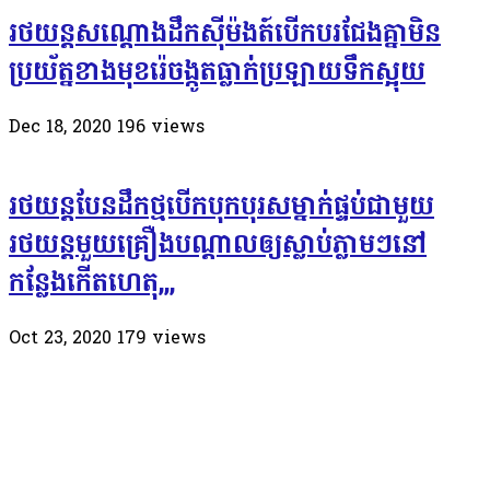
រថយន្តសណ្តោងដឹកស៊ីម៉ងត៍បើកបរជែងគ្នាមិន
ប្រយ័ត្នខាងមុខរ៉េចង្កូតធ្លាក់ប្រឡាយទឹកស្អុយ
Dec 18, 2020
196
views
រថយន្តបែនដឹកថ្មបើកបុកបុរសម្នាក់ផ្ទប់ជាមួយ
រថយន្តមួយគ្រឿងបណ្តាលឲ្យស្លាប់ភ្លាមៗនៅ
កន្លែងកេីតហេតុ,,,
Oct 23, 2020
179
views