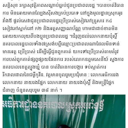
សន្តិសុខ រក្សាសុវត្ថិភាពសណ្តាប់ធ្នាប់ជូនប្រជាពលរដ្ឋ ។បានចាត់វិធាន
ការ មិនអោយមានល្បែងស៉ីសងគ្រប់ប្រភេទ នៅក្នុងមូលដ្ឋានស្រុកអូរ
រាំងឪ ផ្តល់សេវាជូនប្រជាពលរដ្ឋប្រើប្រាស់សៀវភៅគ្រួសារ ក៤
សៀវភៅស្នាក់នៅ ក២ និងអត្តសញ្ញាណប័ណ្ណ ហាមជាដាច់ខាតមិន
អោយយកលុយពីបងប្អូនប្រជាពលរដ្ឋ ។ជំរុញដល់លោកនាយប៉ុស្តិ៍
នគរបាលរដ្ឋបាលទាំង៧ស្រង់បព្ជីឈ្មោះប្រជាពលណាដែលមិនទាន់
មានអត្ត ប្រើប្រាស់ ដើម្បីធ្វើជូនពួកគាត់ យកទៅប្រើប្រាស់តាមតំរូវ
ការបស់ពួកគាត់ផ្សព្វផ្សាយផែនការ របស់លោកឧត្តមសេនីយ៍ ស្នងការ
នគរបាលខេត្តត្បូងឃ្មំុ បាន ចាត់វិធានការបង្ការ ទប់ស្កាត់ការ
រីករាលដាលនៃជម្ងឺកូវីដ. វត្តមានចូលរួមប្រជុំមាន : លោកអធិការរង
លោកនាយ នាយរងផ្នែក លោកនាយ នាយរងប៉ុស្តិ៍ និងមន្រ្តីផ្នែក
ជំនាញ ចំនួនសរុបរួម ៣៨ នាក់ ។