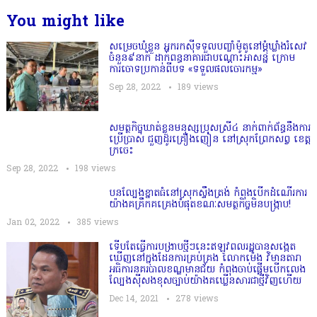
You might like
សម្រេចឃុំខ្លួន អ្នករកស៊ីទទួលបញ្ចាំម៉ូតូនៅម្តុំឃ្លាំងរំសេវ
ចំនួន៩នាក់ ដាក់ពន្ធនាគារជាបណ្ដោះអាសន្ន ក្រោម
ការចោទប្រកាន់ពីបទ «ទទួលផលចោរកម្ម»
Sep 28, 2022
189
views
សមត្ថកិច្ចឃាត់ខ្លួនមនុស្សប្រុសស្រី៤ នាក់ពាក់ព័ន្ធនឹងការ
ប្រើប្រាស់ ជួញដូរគ្រឿងញៀន នៅស្រុកព្រែកសព្វ ខេត្ត
ក្រចេះ
Sep 28, 2022
198
views
បនល្បែងខ្នាតធំនៅស្រុកស្ទឹងត្រង់ កំពុងបើកដំណើរការ
យ៉ាងគគ្រឹកគគ្រេងបំផុតខណៈសមត្ថកិច្ចមិនបង្ក្រាប!
Jan 02, 2022
385
views
ទើបតែធ្វើការបង្រាបថ្មីៗនេះឥឡូវពលរដ្ឋបានសង្កេត
ឃើញនៅក្នុងដែនការគ្រប់គ្រង លោកម៉េង វិមានតារា
អធិការនគរបាលខណ្ឌមានជ័យ កំពុងចាប់ផ្ដើមបើកលេង
ល្បែងសុីសងខុសច្បាប់យ៉ាងគឃ្លើនសារជាថ្មីវិញហើយ
Dec 14, 2021
278
views