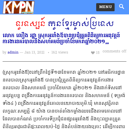
MENU
លោក លឿង រដ្ឋា ស្រុកអូររាំងឪបានប្រជុំត្រួតពិនិត្យការអនុវត្តន៍
ការងារនគរបាលនឹងសហគមន៍ប្រចាំខែមករាឆ្នាំ២០២១,,,
comments off
by
admin
— Jan 13, 2021
162
views
15
(ស្រុកអូររាំងឪ)៖នៅព្រឹកថ្ងៃទី១៣ខែមករា ឆ្នាំ២០២១ នៅអធិការដ្ឋាន
នគរបាលស្រុកអូររាំងឪ បានប្រជុំត្រួតពិនិត្យការអនុវត្តន៍ការងារ
នគរបាល និងសហគមន៍ ប្រចាំខែមករា ឆ្នាំ២០២១ និងដាក់ទិសដៅ
អនុវត្តបន្ត ពង្រឹងការអនុវត្តន៍ការងារនគរបាល និងសហគមន៍ ( ទម្រង់
ទាំង៤ ) ពង្រឹងការអនុវត្តន៍គោលនយោបាយភូមិ.ឃំុ មានសុវត្ថិភាព
លក្ខណៈសម្បត្តិ ៨ យ៉ាង បានចាត់តាំងកម្លាំងឈរជើងតាមគោលដៅ
ដែលបានកំណត់ ប្រចាំការទីប្រជុំជនផ្សារអូររាំងឪ និងចុះល្បាតត្រួត
ពិនិត្យអាវុធជាតិផ្ទះពេលយប់-ថ្ងៃ និងតំបន់ងាយរងគ្រោះ ដើម្បីការពារ