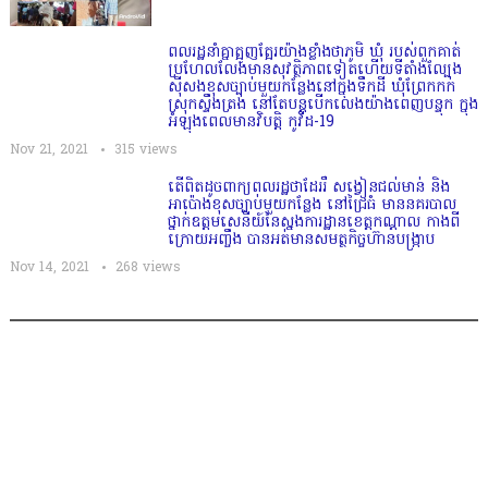
ពលរដ្ឋនាំគ្នាត្អូញត្អែរយ៉ាងខ្លាំងថាភូមិ​ ឃុំ​ របស់ពួកគាត់
ប្រហែលលែងមានសុវត្ថិភាពទៀតហេីយទីតាំងល្បែង
ស៊ីសងខុសច្បាប់មួយកន្លែងនៅក្នុងទឹកដី ឃុំព្រែកកក់
ស្រុកស្ទឹងត្រង់ នៅតែបន្តបើកលេងយ៉ាងពេញបន្ទុក ក្នុង
អំឡុងពេលមានវិបត្តិ កូវីដ-19
Nov 21, 2021
315
views
តើពិតដូចពាក្យពលរដ្ឋថាដែររឺ សង្វៀនជល់មាន់ និង
អាប៉ោងខុសច្បាប់មួយកន្លែង​ នៅជ្រៃធំ មាននគរបាល
ថ្នាក់ឧត្ដមសេនីយ៍នៃស្នងការដ្ឋានខេត្តកណ្ដាល កាងពី
ក្រោយអញ្ចឹង​ បានអត់មានសមត្ថកិច្ចហ៊ានបង្រ្កាប
Nov 14, 2021
268
views