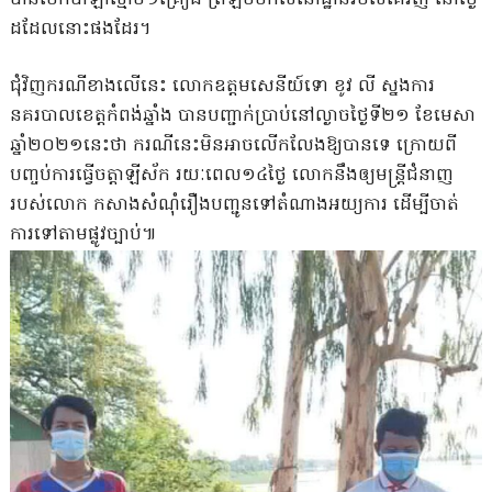
ដដែលនោះផងដែរ។
ជុំវិញករណីខាងលើនេះ លោកឧត្តមសេនីយ៍ទោ ខូវ លី ស្នងការ
នគរបាលខេត្តកំពង់ឆ្នាំង បានបញ្ជាក់ប្រាប់នៅល្ងាចថ្ងៃទី២១ ខែមេសា
ឆ្នាំ២០២១នេះថា ករណីនេះមិនអាចលើកលែងឱ្យបានទេ ក្រោយពី
បញ្ចប់ការធ្វើចត្តាឡីស័ក រយៈពេល១៤ថ្ងៃ លោកនឹងឲ្យមន្ត្រីជំនាញ
របស់លោក កសាងសំណុំរឿងបញ្ជូនទៅតំណាងអយ្យការ ដើម្បីចាត់
ការទៅតាមផ្លូវច្បាប់៕