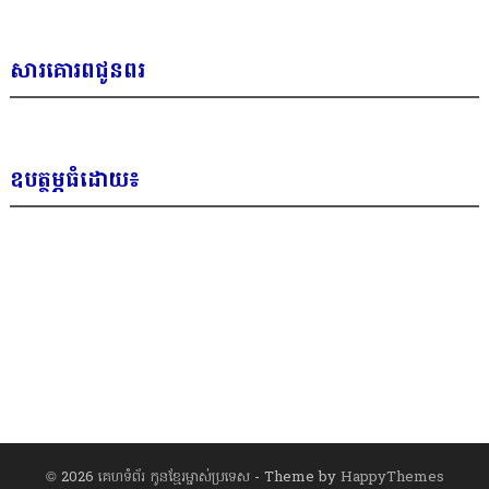
សារគោរពជូនពរ
ឧបត្ថម្ភធំដោយ៖
© 2026
គេហទំព័រ កូនខ្មែរម្ចាស់ប្រទេស
- Theme by
HappyThemes