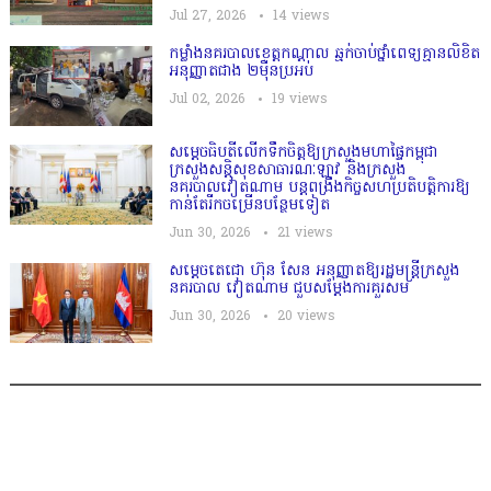
Jul 27, 2026
14
views
កម្លាំងនគរបាលខេត្តកណ្ដាល ឆ្មក់ចាប់ថ្នាំពេទ្យគ្មានលិខិត
អនុញ្ញាតជាង ២ម៉ឺនប្រអប់
Jul 02, 2026
19
views
សម្តេច​ធិបតី​លេីកទឹកចិត្ត​ឱ្យក្រសួងមហាផ្ទៃកម្ពុជា
ក្រសួងសន្តិសុខសាធារណៈឡាវ និងក្រសួង
នគរបាលវៀតណាម បន្តពង្រឹងកិច្ចសហប្រតិបត្តិការឱ្យ
កាន់តែរីកចម្រើនបន្ថែមទៀត
Jun 30, 2026
21
views
សម្តេចតេជោ ហ៊ុន សែន អនុញ្ញាតឱ្យរដ្ឋមន្ត្រីក្រសួង
នគរបាល វៀតណាម ជួបសម្តែងការគួរសម
Jun 30, 2026
20
views