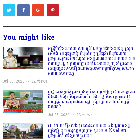
You might like
មន្ត្រីប៉ុស្តិ៍នគរបាលការពារព្រំដែនច្រកតំបន់ដូនរ័ត្ន ស្រុក
មេមត់ ខេត្តត្បូងឃ្មុំ កំពុងតែប្រព្រឹត្តអំពើពុករលួយ
ប្រមូលលុយពីបទល្មើស មិនខ្វល់ពីផលប៉ះពាល់ដល់សុខ
ភាពពលរដ្ឋ ឃុបឃិតគ្នាបើកដៃអោយឈ្មួញនាំត្រីសាច់
ចេញពីប្រទេសវៀតណាមចូលមកកម្ពុជាខុសច្បាប់យ៉ាង
អាណាធិបតេយ្យ
Jul 30, 2026
12
views
អាជ្ញាធរសង្កាត់ព្រែកលួងគួរតែបញ្ជាក់ឱ្យប្រជាពលរដ្ឋបាន
ដឹងផងថាផ្ទៃ«បឹងត្រពាំងចាប និង ផ្ទៃបឹងទន្លេអ៊ុ»នៅជា
សម្បត្តិរួមរបស់ប្រជាពលរដ្ឋ ឬប្រែក្លាយទៅជាសម្បត្តិ
ឯកជន?
Jul 28, 2026
12
views
លោក លី ប៊ុនសុង ប្រធានសាខាគយ និងរដ្ឋាករខេត្ត
ត្បូងឃ្មុំ យកមនុស្សមួយក្រុម ព្រះនាម K១៨ មក
ប្រមូលថវិកាជំនួសមន្ត្រីគយ!