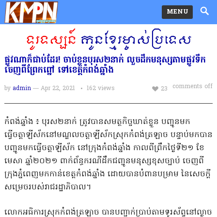
MENU
ផ្លូវណាក៏ជាប់ដែរ! ចាប់ខ្លួនបុរស២នាក់ លួចដឹកមនុស្សតាមផ្លូវទឹក
ចេញពីព្រែកព្នៅ ទៅខេត្តកំពង់ឆ្នាំង
comments off
by
admin
— Apr 22, 2021
162
views
23
កំពង់ឆ្នាំង ៖ បុរស២នាក់ ត្រូវបានសមត្ថកិច្ចឃាត់ខ្លួន បញ្ជូនមក
ធ្វើចត្តាឡីស័កនៅមណ្ឌលចត្តាឡីស័កស្រុកកំពង់ត្រឡាច បន្ទាប់មកបាន
បញ្ជូនមកធ្វើចត្តាឡីស័ក នៅក្រុងកំពង់ឆ្នាំង កាលពីព្រឹកថ្ងៃទី២១ ខែ
មេសា ឆ្នាំ២០២១ ពាក់ព័ន្ធករណីដឹកជញ្ជូនមនុស្សខុសច្បាប់ ចេញពី
ក្រុងភ្នំពេញមកកាន់ខេត្តកំពង់ឆ្នាំង ដោយបានបំពានបម្រាម នៃសេចក្តី
សម្រេចរបស់រាជរដ្ឋាភិបាល។
លោកអធិការស្រុកកំពង់ត្រឡាច បានបញ្ជាក់ប្រាប់តាមទូរស័ព្ទនៅល្ងាច