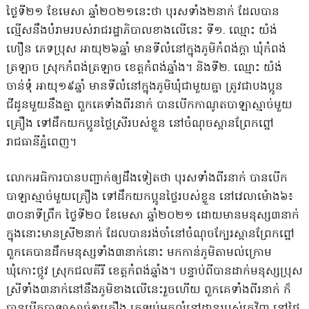
ថ្ងៃទី២១ ខែមេសា ឆ្នាំ២០២១នេះថា បុរសទាំង២នាក់ ដែលបាន
ល្មើសនឹងបំរាមរបស់រាជរដ្ឋាភិបាលខាងលើនេះ ទី១. ឈ្មោះ យ៉ង់
ហឿន ភេទប្រុស អាយុ២៦ឆ្នាំ មានទីលំនៅក្នុងភូមិកំពង់ក្តា ឃុំកំពង់
ត្រឡាច ស្រុកកំពង់ត្រឡាច ខេត្តកំពង់ឆ្នាំង។ និងទី២. ឈ្មោះ យ៉ង់
ចាន់ទុំ អាយុ១៩ឆ្នាំ មានទីលំនៅក្នុងភូមិឃុំជាមួយគ្នា ត្រូវជាបងប្អូន
ជីដូនមួយនឹងគ្នា ពួកគេទាំងពីរនាក់ បានបើកកាណូតបាឡាស្មាច់មួយ
គ្រឿង ទៅដឹកយកប្អូនថ្លៃស្រីរបស់ខ្លួន នៅចំណុចស្ពានព្រែកព្នៅ
រាជធានីភ្នំពេញ។
លោកអធិការបានបញ្ជាក់ឲ្យដឹងទៀតថា បុរសទាំងពីរនាក់ បានបើក
បាឡាស្មាច់មួយគ្រឿង ទៅដឹកយកប្អូនថ្លៃរបស់ខ្លួន នៅវេលាម៉ោង៦៖
៣០នាទីព្រឹក ថ្ងៃទី២០ ខែមេសា ឆ្នាំ២០២១ ដោយមានមនុស្ស៣នាក់
ក្នុងនោះមានស្រី២នាក់ ដែលបានរង់ចាំនៅចំណុចក្បែរស្ពានព្រែកព្នៅ
ពួកគេបានដឹកមនុស្សទាំង៣នាក់នោះ មកកាន់ភូមិតាមល់ក្រោម
ឃុំកោះថ្កូវ ស្រុកជលគីរី ខេត្តកំពង់ឆ្នាំង។ បន្ទាប់ពីបានដាក់មនុស្សប្រុស
ស្រីទាំង៣នាក់នៅនឹងភូមិខាងលើនេះរួចហើយ ពួកគេទាំងពីរនាក់ ក៏
បានបើកបាឡាស្មាច់១គ្រឿង ត្រឡប់មកលំនៅដ្ឋានរបស់គេវិញ នៅថ្ងៃ