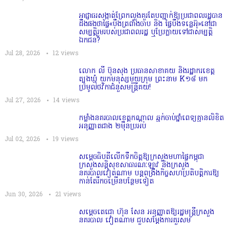
អាជ្ញាធរសង្កាត់ព្រែកលួងគួរតែបញ្ជាក់ឱ្យប្រជាពលរដ្ឋបាន
ដឹងផងថាផ្ទៃ«បឹងត្រពាំងចាប និង ផ្ទៃបឹងទន្លេអ៊ុ»នៅជា
សម្បត្តិរួមរបស់ប្រជាពលរដ្ឋ ឬប្រែក្លាយទៅជាសម្បត្តិ
ឯកជន?
Jul 28, 2026
12
views
លោក លី ប៊ុនសុង ប្រធានសាខាគយ និងរដ្ឋាករខេត្ត
ត្បូងឃ្មុំ យកមនុស្សមួយក្រុម ព្រះនាម K១៨ មក
ប្រមូលថវិកាជំនួសមន្ត្រីគយ!
Jul 27, 2026
14
views
កម្លាំងនគរបាលខេត្តកណ្ដាល ឆ្មក់ចាប់ថ្នាំពេទ្យគ្មានលិខិត
អនុញ្ញាតជាង ២ម៉ឺនប្រអប់
Jul 02, 2026
19
views
សម្តេច​ធិបតី​លេីកទឹកចិត្ត​ឱ្យក្រសួងមហាផ្ទៃកម្ពុជា
ក្រសួងសន្តិសុខសាធារណៈឡាវ និងក្រសួង
នគរបាលវៀតណាម បន្តពង្រឹងកិច្ចសហប្រតិបត្តិការឱ្យ
កាន់តែរីកចម្រើនបន្ថែមទៀត
Jun 30, 2026
21
views
សម្តេចតេជោ ហ៊ុន សែន អនុញ្ញាតឱ្យរដ្ឋមន្ត្រីក្រសួង
នគរបាល វៀតណាម ជួបសម្តែងការគួរសម