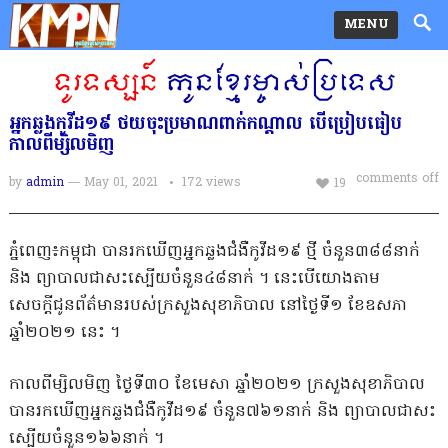
MENU
អ្នកឆ្លងកូវីដ១៩ ថយចុះប្រមាណពាក់កណ្តាល បើប្រៀបធៀប
កាលពីម្សិលមិញ
comments off
by
admin
— May 01, 2021
172
views
19
ភ្នំពេញ៖កម្ពុជា បានរកឃើញអ្នកឆ្លងជំងឺកូវីដ១៩ ថ្មី ចំនួន៣៨៨នាក់
និង ព្យាបាលជាសះស្បើយចំនួន៤៨នាក់ ។ នេះបើយោងតាម
សេចក្តីជូនព័ត៌មានរបស់ក្រសួងសុខាភិបាល នៅថ្ងៃទី១ ខែឧសភា
ឆ្នាំ២០២១ នេះ ។
កាលពីម្សិលមិញ ថ្ងៃទី៣០ ខែមេសា ឆ្នាំ២០២១ ក្រសួងសុខាភិបាល
បានរកឃើញអ្នកឆ្លងជំងឺកូវីដ១៩ ចំនួន៧៦១នាក់ និង ព្យាបាលជាសះ
ស្បើយចំនួន១៦៦នាក់ ។