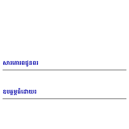
សារគោរពជូនពរ
ឧបត្ថម្ភធំដោយ៖