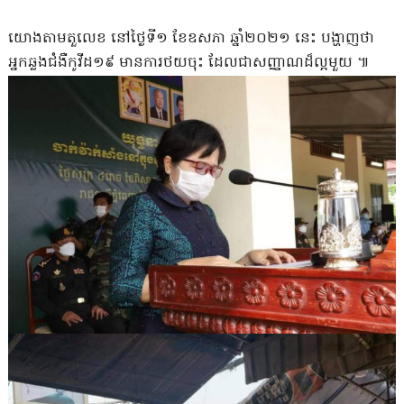
យោងតាមតួលេខ នៅថ្ងៃទី១ ខែឧសភា ឆ្នាំ២០២១ នេះ បង្ហាញថា
អ្នកឆ្លងជំងឺកូវីដ១៩ មានការថយចុះ ដែលជាសញ្ញាណដ៏ល្អមួយ ៕