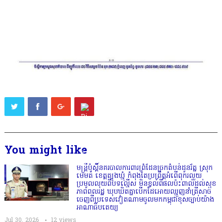
You might like
មន្ត្រីប៉ុស្តិ៍នគរបាលការពារព្រំដែនច្រកតំបន់ដូនរ័ត្ន ស្រុក
មេមត់ ខេត្តត្បូងឃ្មុំ កំពុងតែប្រព្រឹត្តអំពើពុករលួយ
ប្រមូលលុយពីបទល្មើស មិនខ្វល់ពីផលប៉ះពាល់ដល់សុខ
ភាពពលរដ្ឋ ឃុបឃិតគ្នាបើកដៃអោយឈ្មួញនាំត្រីសាច់
ចេញពីប្រទេសវៀតណាមចូលមកកម្ពុជាខុសច្បាប់យ៉ាង
អាណាធិបតេយ្យ
Jul 30, 2026
12
views