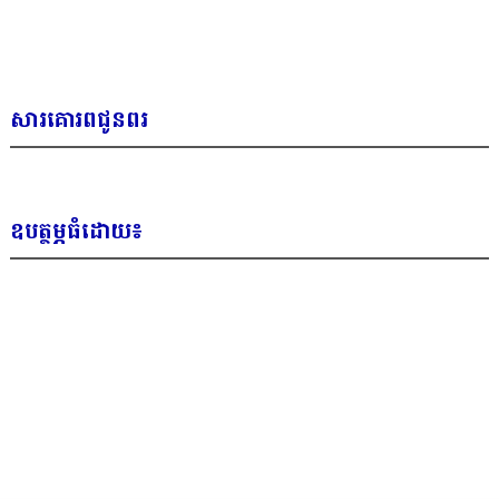
សារគោរពជូនពរ
ឧបត្ថម្ភធំដោយ៖