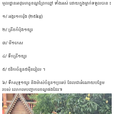
មូលដ្ឋានអាវុធហត្ថខណ្ឌព្រែកព្នៅ ទាំងអស់ ដោយក្នុងម្នាក់ទទួលបាន ៖
១/ អង្ករ១ការ៉ុង (២៥kg)
២/ ត្រីខកំប៉ុង១យួរ
៣/ មី១កេស
៤/ ទឹកត្រី១យួរ
៥/ ថវិកាចំនួន៥មុឺនរៀល ។
៦/ ទឹកសុទ្ធ១យួរ និងម៉ាស់ចំនួន១ប្រអប់ ដែលជាអំណោយបន្ថែម
របស់ លោកមេបញ្ជាការខណ្ឌផងដែរ៕