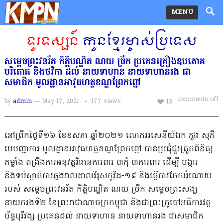
MENU
សម្តេចព្រះវនរ័ត កិត្តិបណ្ឌិត ណយ ច្រឹក ប្រគេនគ្រឿងឧបភោគ
បរិភោគ និងថវិកា ដល់ នាយទាហាន នាយទាហានរង ជា
សមាជិក មូលដ្ឋានអាវុធហត្ថខណ្ឌព្រែកព្នៅ
comments off
by
admin
— May 17, 2021
177
views
13
នៅព្រឹកថ្ងៃទី១៦ ខែឧសភា ឆ្នាំ២០២១ លោកវរសេនីយ៍ឯក ភួង សុភី
មេបញ្ជាការ មូលដ្ឋានអាវុធហត្ថខណ្ឌព្រែកព្នៅ បានប្រជុំជួរត្រួតពិនិត្យ
កម្លាំង ពង្រឹងការអនុវត្តវិធានការពារ ៣កុំ ៣ការពារ ដេីម្បី បង្ការ​
និងទប់ស្កាត់ការឆ្លងរាលដាលវីរុសកូវីដ-១៩ និងធ្វើការចែកអំណោយ
របស់ សម្តេចព្រះវនរ័ត កិត្តិបណ្ឌិត ណយ ច្រឹក សម្តេចព្រះសង្ឃ
នាយករងទី២ នៃព្រះរាជាណាចក្រកម្ពុជា និងជាព្រះគ្រូចៅអធិការវត្ត
ច័ន្ទបុរីវង្ស ប្រគេនដល់ នាយទាហាន នាយទាហានរង ជាសមាជិក