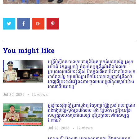
You might like
មន្ត្រីប៉ុស្តិ៍នគរបាលការពារព្រំដែនច្រកតំបន់ដូនរ័ត្ន ស្រុក
មេមត់ ខេត្តត្បូងឃ្មុំ កំពុងតែប្រព្រឹត្តអំពើពុករលួយ
ប្រមូលលុយពីបទល្មើស មិនខ្វល់ពីផលប៉ះពាល់ដល់សុខ
ភាពពលរដ្ឋ ឃុបឃិតគ្នាបើកដៃអោយឈ្មួញនាំត្រីសាច់
ចេញពីប្រទេសវៀតណាមចូលមកកម្ពុជាខុសច្បាប់យ៉ាង
អាណាធិបតេយ្យ
Jul 30, 2026
12
views
អាជ្ញាធរសង្កាត់ព្រែកលួងគួរតែបញ្ជាក់ឱ្យប្រជាពលរដ្ឋបាន
ដឹងផងថាផ្ទៃ«បឹងត្រពាំងចាប និង ផ្ទៃបឹងទន្លេអ៊ុ»នៅជា
សម្បត្តិរួមរបស់ប្រជាពលរដ្ឋ ឬប្រែក្លាយទៅជាសម្បត្តិ
ឯកជន?
Jul 28, 2026
12
views