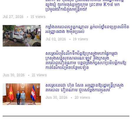
លោក លី ប៊ុនសុង ប្រធានសាខាគយ និងរដ្ឋាករខេត្ត
ត្បូងឃ្មុំ យកមនុស្សមួយក្រុម ព្រះនាម K១៨ មក
ប្រមូលថវិកាជំនួសមន្ត្រីគយ!
Jul 27, 2026
15
views
កម្លាំងនគរបាលខេត្តកណ្ដាល ឆ្មក់ចាប់ថ្នាំពេទ្យគ្មានលិខិត
អនុញ្ញាតជាង ២ម៉ឺនប្រអប់
Jul 02, 2026
19
views
សម្តេច​ធិបតី​លេីកទឹកចិត្ត​ឱ្យក្រសួងមហាផ្ទៃកម្ពុជា
ក្រសួងសន្តិសុខសាធារណៈឡាវ និងក្រសួង
នគរបាលវៀតណាម បន្តពង្រឹងកិច្ចសហប្រតិបត្តិការឱ្យ
កាន់តែរីកចម្រើនបន្ថែមទៀត
Jun 30, 2026
21
views
សម្តេចតេជោ ហ៊ុន សែន អនុញ្ញាតឱ្យរដ្ឋមន្ត្រីក្រសួង
នគរបាល វៀតណាម ជួបសម្តែងការគួរសម
Jun 30, 2026
20
views