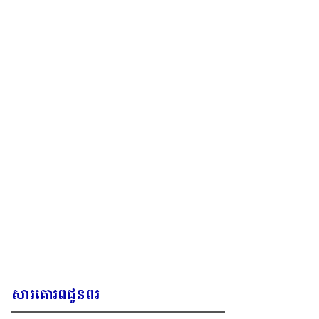
សារគោរពជូនពរ