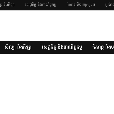
បៈ និងកីឡា
សេដ្ឋកិច្ច និងពាណិជ្ជកម្ម
កំសាន្ត និងមនុស្សធម៌
ប្រពៃណ
សិល្បៈ និងកីឡា
សេដ្ឋកិច្ច និងពាណិជ្ជកម្ម
កំសាន្ត និងម