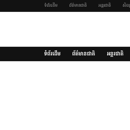
ទំព័រដើម
ព័ត៌មានជាតិ
អន្តរជាតិ
សិល្
ទំព័រដើម
ព័ត៌មានជាតិ
អន្តរជាតិ