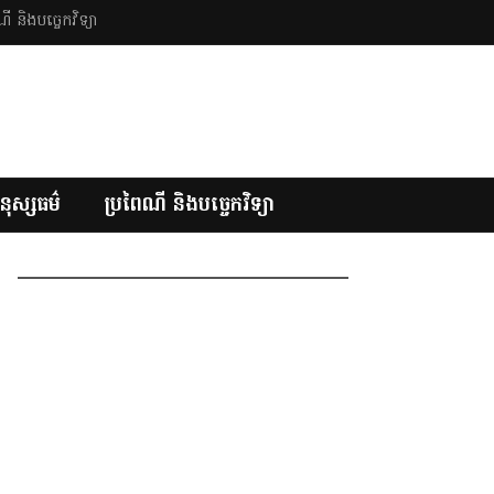
ី និងបច្ចេកវិទ្យា
នុស្សធម៌
ប្រពៃណី និងបច្ចេកវិទ្យា