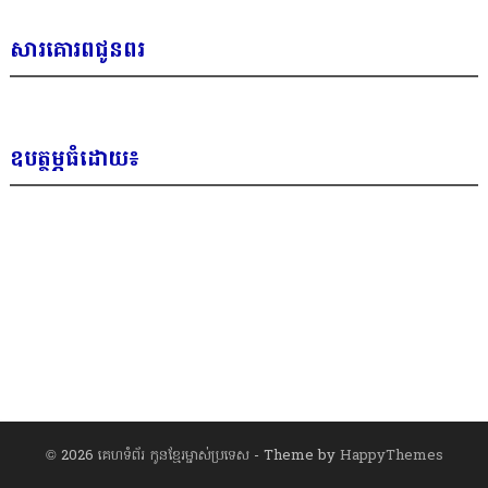
សារគោរពជូនពរ
ឧបត្ថម្ភធំដោយ៖
© 2026
គេហទំព័រ កូនខ្មែរម្ចាស់ប្រទេស
- Theme by
HappyThemes