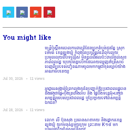
You might like
មន្ត្រីប៉ុស្តិ៍នគរបាលការពារព្រំដែនច្រកតំបន់ដូនរ័ត្ន ស្រុក
មេមត់ ខេត្តត្បូងឃ្មុំ កំពុងតែប្រព្រឹត្តអំពើពុករលួយ
ប្រមូលលុយពីបទល្មើស មិនខ្វល់ពីផលប៉ះពាល់ដល់សុខ
ភាពពលរដ្ឋ ឃុបឃិតគ្នាបើកដៃអោយឈ្មួញនាំត្រីសាច់
ចេញពីប្រទេសវៀតណាមចូលមកកម្ពុជាខុសច្បាប់យ៉ាង
អាណាធិបតេយ្យ
Jul 30, 2026
12
views
អាជ្ញាធរសង្កាត់ព្រែកលួងគួរតែបញ្ជាក់ឱ្យប្រជាពលរដ្ឋបាន
ដឹងផងថាផ្ទៃ«បឹងត្រពាំងចាប និង ផ្ទៃបឹងទន្លេអ៊ុ»នៅជា
សម្បត្តិរួមរបស់ប្រជាពលរដ្ឋ ឬប្រែក្លាយទៅជាសម្បត្តិ
ឯកជន?
Jul 28, 2026
12
views
លោក លី ប៊ុនសុង ប្រធានសាខាគយ និងរដ្ឋាករខេត្ត
ត្បូងឃ្មុំ យកមនុស្សមួយក្រុម ព្រះនាម K១៨ មក
ប្រមូលថវិកាជំនួសមន្ត្រីគយ!