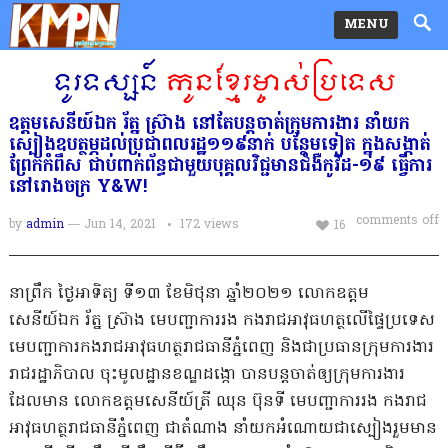
MENU
ឧត្តមសេនីយ៍ឯក រ័ត្ន ស៊្រាង នៅតែបន្តចាត់ក្រុមការងារ នាំយក
ស្បៀងឧបត្ថម្ភដល់ប្រជាពលរដ្ឋ១១៩នាក់ បន្ថែមទៀត ក្នុងសង្កាត់
ព្រែកកំពឹស ជាប់ពាក់ព័ន្ធជាមួយបុគ្គលវិជ្ជមានជំងឺកូវីដ-១៩ ធ្វើការ
នៅរោងចក្រ Y&W!
comments off
by
admin
— Jun 14, 2021
172
views
16
នាព្រឹក ថ្ងៃអាទិត្យ ទី១៣ ខែមិថុនា ឆ្នាំ២០២១ លោកឧត្តម
សេនីយ៍ឯក រ័ត្ន ស៊្រាង មេបញ្ជាការរង កងរាជអាវុធហត្ថលើផ្ទៃប្រទេស
មេបញ្ជាការកងរាជអាវុធហត្ថរាជធានីភ្នំពេញ និងជាប្រធានក្រុមការងារ
រាជរដ្ឋាភិបាល ចុះមូលដ្ឋានខណ្ឌដង្កោ បានបន្តចាត់ឲ្យក្រុមការងារ
ដែលមាន លោកឧត្ដមសេនីយ៍ត្រី ឈុន ប៊ុនទី មេបញ្ជាការរង កងរាជ
អាវុធហត្ថរាជធានីភ្នំពេញ ជាតំណាង នាំយកអំណោយជាស្បៀងរួមមាន