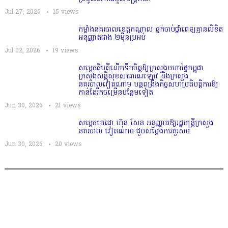
Jul 27, 2026
15
views
កម្លាំងនគរបាលខេត្តកណ្ដាល ឆ្មក់ចាប់ថ្នាំពេទ្យគ្មានលិខិត
អនុញ្ញាតជាង ២ម៉ឺនប្រអប់
Jul 02, 2026
19
views
សម្តេច​ធិបតី​លេីកទឹកចិត្ត​ឱ្យក្រសួងមហាផ្ទៃកម្ពុជា
ក្រសួងសន្តិសុខសាធារណៈឡាវ និងក្រសួង
នគរបាលវៀតណាម បន្តពង្រឹងកិច្ចសហប្រតិបត្តិការឱ្យ
កាន់តែរីកចម្រើនបន្ថែមទៀត
Jun 30, 2026
21
views
សម្តេចតេជោ ហ៊ុន សែន អនុញ្ញាតឱ្យរដ្ឋមន្ត្រីក្រសួង
នគរបាល វៀតណាម ជួបសម្តែងការគួរសម
Jun 30, 2026
20
views