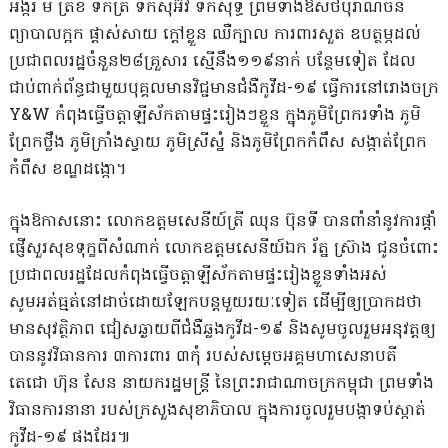
អង្ករ មី ត្រីខ ទឹកត្រី ទឹកស៊ីអ៊ីវ ទឹកសុទ្ធ ព្រមទាំងឱសថបុរាណចិន
ព្យាបាលក្អក ផ្តាស់សាយ ក្តៅខ្លួន ឈឺក្បាល ការពារសួត ឧបត្ថម្ភដល់
ប្រជាពលរដ្ឋចំនួន២៨គ្រួសារ ស្មើនឹង១១៩នាក់ បន្ថែមទៀត ដែល
ជាប់ពាក់ព័ន្ធជាមួយបុគ្គលមានវិជ្ជមានជំងឺកូវីដ-១៩ ធ្វើការនៅរោងចក្រ
Y&W កំពុងធ្វើចត្តាឡីស័កតាមផ្ទះរៀងៗខ្លួន ក្នុងភូមិព្រែករទាំង ភូមិ
ព្រែកថ្លឹង ភូមិក្រាំងស្វាយ ភូមិស្រីស្នំ និងភូមិព្រែកកំពឹស សង្កាត់ព្រែក
កំពឹស ខណ្ឌដង្កោ។
ក្នុងឱកាសនោះ លោកឧត្ដមសេនីយ៍ត្រី ឈុន ប៊ុនទី បានពាំនាំនូវការផ្តាំ
ផ្ញើសួរសុខទុក្ខពីសំណាក់ លោកឧត្តមសេនីយ៍ឯក រ័ត្ន ស្រ៊ាង ជូនចំពោះ
ប្រជាពលរដ្ឋដែលកំពុងធ្វើចត្តាឡីស័កតាមផ្ទះរៀងខ្លួនទាំងអស់
សូមអត់ធ្មត់នៅដាច់ដោយឡែកបន្តមួយរយៈទៀត ដើម្បីឲ្យប្រាកដថា
មានសុវត្ថិភាព ជៀសឆ្ងាយពីជំងឺឆ្លងកូវីដ-១៩ និងសូមចូលរួមអនុវត្តឲ្យ
បាននូវវិធានការ ៣ការពារ ៣កុំ របស់សម្តេចអគ្គមហាសេនាបតី
តេជោ ហ៊ុន សែន នាយករដ្ឋមន្ត្រី នៃព្រះរាជាណាចក្រកម្ពុជា ព្រមទាំង
វិធានការនានា របស់ក្រសួងសុខាភិបាល ក្នុងការចូលរួមបង្កាទប់ស្កាត់
កូវីដ-១៩ ផងដែរ៕