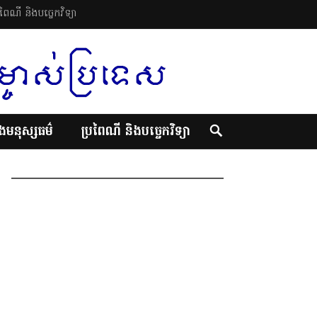
រពៃណី និងបច្ចេកវិទ្យា
ិងមនុស្សធម៌
ប្រពៃណី និងបច្ចេកវិទ្យា