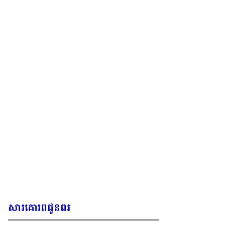
សារគោរពជូនពរ