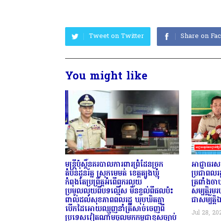
Tweet on Twitter
Share on Fa
You might like
មន្ត្រីប៉ុស្តិ៍នគរបាលការពារព្រំដែនច្រក
អាជ្ញាធរសង
តំបន់ដូនរ័ត្ន ស្រុកមេមត់ ខេត្តត្បូងឃ្មុំ
ប្រជាពលរដ
កំពុងតែប្រព្រឹត្តអំពើពុករលួយ
ត្រពាំងចាប
ប្រមូលលុយពីបទល្មើស មិនខ្វល់ពីផលប៉ះ
សម្បត្តិរួ
ពាល់ដល់សុខភាពពលរដ្ឋ ឃុបឃិតគ្នា
ជាសម្បត្ត
បើកដៃអោយឈ្មួញនាំត្រីសាច់ចេញពី
Jul 28, 20
ប្រទេសវៀតណាមចូលមកកម្ពុជាខុសច្បាប់