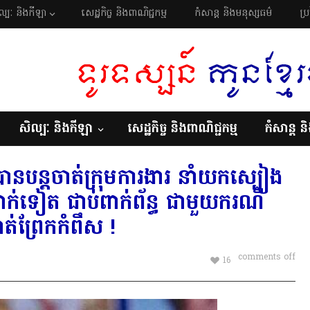
ល្បៈ និងកីឡា
សេដ្ឋកិច្ច និងពាណិជ្ជកម្ម
កំសាន្ត និងមនុស្សធម៌
ប្
សិល្បៈ និងកីឡា
សេដ្ឋកិច្ច និងពាណិជ្ជកម្ម
កំសាន្ត ន
 បានបន្តចាត់ក្រុមការងារ នាំយកស្បៀង
នាក់ទៀត ជាប់ពាក់ព័ន្ធ ជាមួយករណី
កាត់ព្រែកកំពឹស !
comments off
16