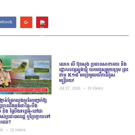
cebook
លោក លី ប៊ុនសុង ប្រធានសាខាគយ និង
រដ្ឋាករខេត្តត្បូងឃ្មុំ យកមនុស្សមួយក្រុម ព្រះ
នាម K១៨ មកប្រមូលថវិកាជំនួស
មន្ត្រីគយ!
Jul 27, 2026
15
views
្កាត់ព្រែកលួងគួរតែបញ្ជាក់ឱ្យ
្ឋបានដឹងផងថាផ្ទៃ«បឹង
 និង ផ្ទៃបឹងទន្លេអ៊ុ»នៅជា
មរបស់ប្រជាពលរដ្ឋ ឬប្រែក្លាយទៅ
ិឯកជន?
26
12
views