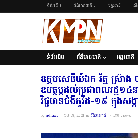
ទំព័រដើម
ព័ត៌មានជាតិ
អន្តរជាតិ
សិ
ទំព័រដើម
ព័ត៌មានជាតិ
អន្តរជាតិ
ឧត្តមសេនីយ៍ឯក រ័ត្ន ស្រ៊ាង
ឧបត្ថម្ភដល់ប្រជាពលរដ្ឋ១៤
វិជ្ជមានជំងឺកូវីដ-១៩ ក្នុងសង្
by
admin
— Oct 18, 2021
in
ព័ត៌មានជាតិ
189
views