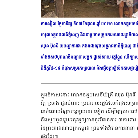
នារសៀល ថ្ងៃអាទិត្យ ទី១៧ ខែតុលា ឆ្នាំ២០២១ លោកឧត្តមសេនីយ
អាវុធហត្ថរាជធានីភ្នំពេញ និងជាប្រធានក្រុមការងាររាជរដ្ឋាភិ
ឈុន ប៊ុនទី មេបញ្ជាការរង កងរាជអាវុធហត្ថរាជធានីភ្នំពេញ ជាត
ទាំងឱសថបុរាណចិនព្យាបាលក្អក ផ្តាស់សាយ ក្តៅខ្លួន ឈឺក្បាល
ជំងឺកូវីដ-១៩ កំពុងសម្រាកព្យាបាល និងធ្វើចត្តាឡីស័កតាមផ្ទះរៀងៗខ
ក្នុងឱកាសនោះ លោកឧត្ដមសេនីយ៍ត្រី ឈុន ប៊ុនទី ប
រ័ត្ន ស្រ៊ាង ជូនចំពោះ ប្រជាពលរដ្ឋដែលកំពុងសម្រា
ដាច់ដោយឡែកបន្តមួយរយៈទៀត ដើម្បីឲ្យប្រាកដថា 
និងសូមចូលរួមអនុវត្តឲ្យបាននូវវិធានការ ៣ការពារ
នៃព្រះរាជាណាចក្រកម្ពុជា ព្រមទាំងវិធានការនានា រ
ផងដែរ៕