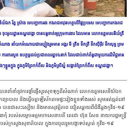
៍ឯក រ័ត្ន ស្រ៊ាង មេបញ្ជាការរង កងរាជអាវុធហត្ថលើផ្ទៃប្រទេស មេបញ្ជាការកងរាជ
បាល ចុះមូលដ្ឋានខណ្ឌដង្កោ បានបន្តចាត់ឲ្យក្រុមការងារ ដែលមាន លោកឧត្ដមសេនីយ៍ត្រី
ំណាង នាំយកអំណោយជាស្បៀងរួមមាន អង្ករ មី ត្រីខ ទឹកត្រី ទឹកស៊ីអ៊ីវ ទឹកសុទ្ធ ព្រម
 ការពារសួត ឧបត្ថម្ភដល់ប្រជាពលរដ្ឋ១៤នាក់ ដែលជាប់ពាក់ព័ន្ធជាមួយករណីវិជ្ជមាន
្លួនក្នុង ក្នុងភូមិព្រែកកំពឹស និងភូមិស្រីស្នំ សង្កាត់ព្រែកកំពឹស ខណ្ឌដង្កោ។
ានពាំនាំនូវការផ្តាំផ្ញើសួរសុខទុក្ខពីសំណាក់ លោកឧត្តមសេនីយ៍ឯក
កព្យាបាល និងធ្វើចត្តាឡីស័កតាមផ្ទះរៀងខ្លួនទាំងអស់ សូមអត់ធ្មត់នៅ
បានជាសះស្បើយ និងមានសុវត្ថិភាព ជៀសឆ្ងាយពីជំងឺឆ្លងកូវីដ-១៩
 ៣កុំ របស់សម្តេចអគ្គមហាសេនាបតី តេជោ ហ៊ុន សែន នាយករដ្ឋមន្ត្រី
បស់ក្រសួងសុខាភិបាល ក្នុងការចូលរួមបង្កាទប់ស្កាត់ កូវីដ-១៩