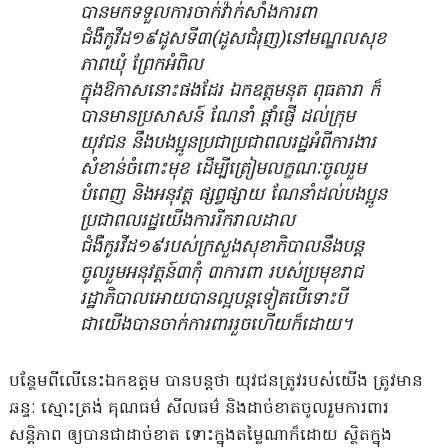
បានមកទទួលការចាក់វ៉ាក់សាំងការពា
ជំងឺកូវីដ១៩​ដូសទី៣​(ដូសជំរុញ)នៅមណ្ឌលសុខ
ភាពឃុំ ព្រែកអំពិល​
ក្នុងឱកាសនោះផងដែរ​ ឯកឧត្តមនុត​ ពុធតារា​ ក៏
បានមានប្រសាសន៍ ណែនាំ ផ្តាំផ្ញើ ដល់ក្រុម
យុវជន នឹងបងប្អូនប្រជាប្រជាពលរដ្ឋអំពីការងារ
សំខាន់ចំពោះមុខ ដើម្បីត្រៀមលក្ខណៈចូលរួម
បំពេញ និងអនុវត្ត ផ្សព្វផ្សាយ ណែនាំដល់បងប្អូន
ប្រជាពលរដ្ឋយេីងការរីករាលដាល
ជំងឺកូរវីដ១៩របស់ក្រសួងសុខាភិបាលនឹងបន្ត
ចូលរួមអនុវត្តន៍៣កុំ​ ៣ការពា​ របស់ប្រមុខរាជ
រដ្ឋាភិបាលអោយបានល្អបន្តទៀត​បេីទោះបី
ជាយេីងបានចាក់ការពាររួចហេីយក៏ដោយ។
បន្ថែមពីលើនេះឯកឧត្តម បានបន្តថា យុវជនត្រូវរបស់យើង ត្រូវមាន
ឆន្ទៈ ស្មោះត្រង់ គុណធម៌ សីលធម៌ និងដាច់ខាតចូលរួមការពារ
សន្តិភាព ឲ្យបានជាដាច់ខាត ទោះក្នុងតម្លៃណាក៏ដោយ ស្ថិតក្នុង