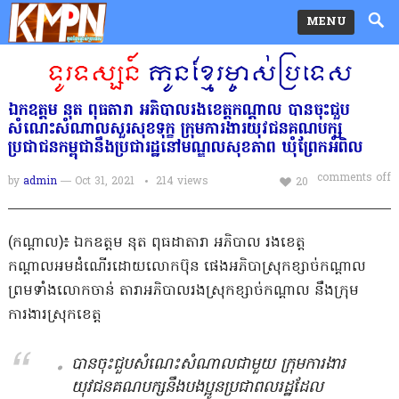
MENU
ឯកឧត្តម នុត​ ពុធតារា អភិបាលរងខេត្តកណ្ដាល បានចុះជួប
សំណេះសំណាលសួរសុខទុក្ខ ក្រុមការងារយុវជនគណបក្ស
ប្រជាជនកម្ពុជា​នឹងប្រជារដ្ឋនៅមណ្ឌលសុខភាព ឃុំព្រែកអំពិល
comments off
by
admin
— Oct 31, 2021
214
views
20
(កណ្តាល)៖ ឯកឧត្តម នុត​ ពុធដាតារា​ អ​ភិបាល រងខេត្ត
កណ្ដាលអមដំណេីរដោយលោកប៊ុន​ ផេងអភិបាស្រុកខ្សាច់កណ្ដាល
ព្រមទាំងលោកចាន់​ តារាអភិបាលរងស្រុកខ្សាច់កណ្ដាល នឹងក្រុម
ការងារស្រុកខេត្ត
បានចុះជួបសំណេះសំណាលជាមួយ ក្រុមការងារ
យុវជនគណបក្សនឹងបងប្អូនប្រជាពលរដ្ឋដែល