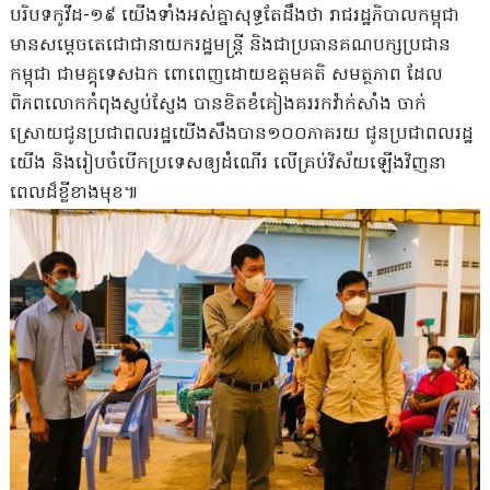
បរិបទកូវីដ-១៩ យើងទាំងអស់គ្នាសុទ្ធតែដឹងថា រាជរដ្ឋភិបាលកម្ពុជា
មានសម្តេចតេជោជានាយករដ្ឋមន្ត្រី និងជាប្រធានគណបក្សប្រជាន
កម្ពុជា ជាមគ្គុទេសឯក ពោពេញដោយឧត្តមគតិ សមត្ថភាព ដែល
ពិភពលោកកំពុងស្ញប់ស្ញែង បានខិតខំគៀងគររកវ៉ាក់សាំង ចាក់
ស្រោយជូនប្រជាពលរដ្ឋយើងសឹងបាន១០០ភាគរយ ជូនប្រជាពលរដ្ឋ
យើង និងរៀបចំបើកប្រទេសឲ្យដំណើរ លើគ្រប់វិស័យឡើងវិញនា
ពេលដ៏ខ្លីខាងមុខ៕