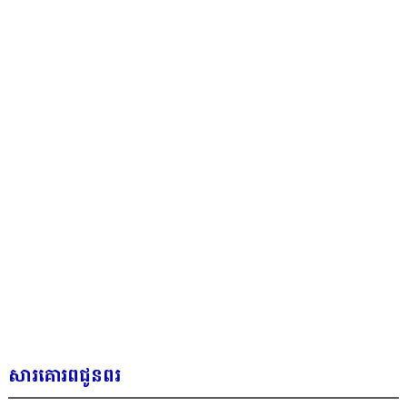
សារគោរពជូនពរ