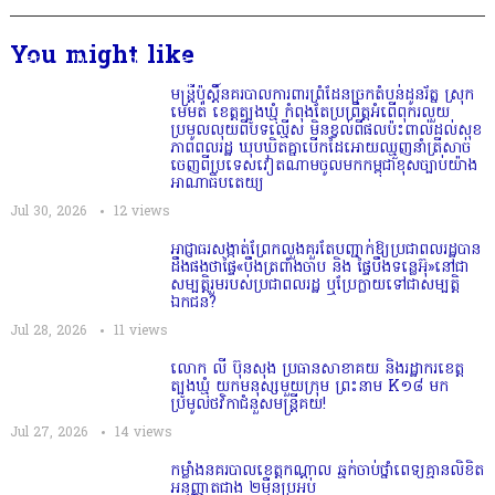
You might like
មន្ត្រីប៉ុស្តិ៍នគរបាលការពារព្រំដែនច្រកតំបន់ដូនរ័ត្ន ស្រុក
មេមត់ ខេត្តត្បូងឃ្មុំ កំពុងតែប្រព្រឹត្តអំពើពុករលួយ
ប្រមូលលុយពីបទល្មើស មិនខ្វល់ពីផលប៉ះពាល់ដល់សុខ
ភាពពលរដ្ឋ ឃុបឃិតគ្នាបើកដៃអោយឈ្មួញនាំត្រីសាច់
ចេញពីប្រទេសវៀតណាមចូលមកកម្ពុជាខុសច្បាប់យ៉ាង
អាណាធិបតេយ្យ
Jul 30, 2026
12
views
អាជ្ញាធរសង្កាត់ព្រែកលួងគួរតែបញ្ជាក់ឱ្យប្រជាពលរដ្ឋបាន
ដឹងផងថាផ្ទៃ«បឹងត្រពាំងចាប និង ផ្ទៃបឹងទន្លេអ៊ុ»នៅជា
សម្បត្តិរួមរបស់ប្រជាពលរដ្ឋ ឬប្រែក្លាយទៅជាសម្បត្តិ
ឯកជន?
Jul 28, 2026
11
views
លោក លី ប៊ុនសុង ប្រធានសាខាគយ និងរដ្ឋាករខេត្ត
ត្បូងឃ្មុំ យកមនុស្សមួយក្រុម ព្រះនាម K១៨ មក
ប្រមូលថវិកាជំនួសមន្ត្រីគយ!
Jul 27, 2026
14
views
កម្លាំងនគរបាលខេត្តកណ្ដាល ឆ្មក់ចាប់ថ្នាំពេទ្យគ្មានលិខិត
អនុញ្ញាតជាង ២ម៉ឺនប្រអប់