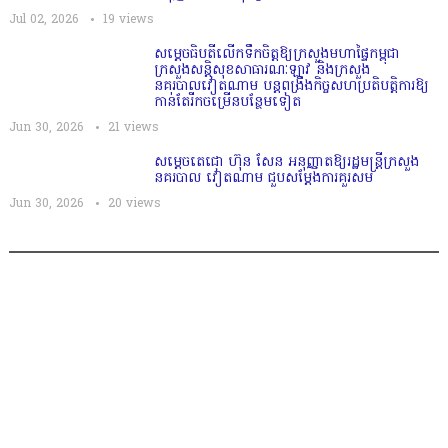
Jul 02, 2026
19
views
សម្តេច​ធិបតី​លេីកទឹកចិត្ត​ឱ្យក្រសួងមហាផ្ទៃកម្ពុជា
ក្រសួងសន្តិសុខសាធារណៈឡាវ និងក្រសួង
នគរបាលវៀតណាម បន្តពង្រឹងកិច្ចសហប្រតិបត្តិការឱ្យ
កាន់តែរីកចម្រើនបន្ថែមទៀត
Jun 30, 2026
21
views
សម្តេចតេជោ ហ៊ុន សែន អនុញ្ញាតឱ្យរដ្ឋមន្ត្រីក្រសួង
នគរបាល វៀតណាម ជួបសម្តែងការគួរសម
Jun 30, 2026
20
views