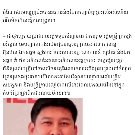
ចំណែកឯមេឈ្មួញធំៗបានរត់ការនិងចែកកញ្ជាប់ឲ្យរួចរាល់អស់ហើយ
ទើបមិនហ៊ានធ្វើការបង្ក្រាប។
– ជាចុងក្រោយប្រជាពលរដ្ឋទទូចសំណូមពរ ឯកឧត្តម រដ្ឋមន្ត្រី ក្រសួង
បរិស្ថាន មេបញ្ជាការកងរាជអាវុធហត្ថខេត្តក្រចេះ លោក សាន្ត
ប៊ុនថាន ឯកឧត្តម ស្នងការ នគរបាលខេត្ត លោកលន់ សុផាត និងឯក
ឧត្តម វ៉ា ថន អភិបាលនៃគណៈអភិបាលខេត្តក្រចេះ មេត្តាជួយត្រួត
ពិនិត្យដល់មន្ត្រីនៅខាងលិចទន្លេដែលមកឈរជើងគ្រប់គ្រងនៅចំណុច
ព្រៃឡង់ផងចុះទាន។បើលោកនៅតែបណ្ដែតបណ្ដោយដល់មន្ត្រីអ
សមត្ថភាព និងមន្ត្រីគ្រាប់ល្ពៅខាងលើនេះដែលមកឈរជើងនៅក្នុង
តំបន់ព្រៃឡង់ពិតជារលាយមិនខាន៕