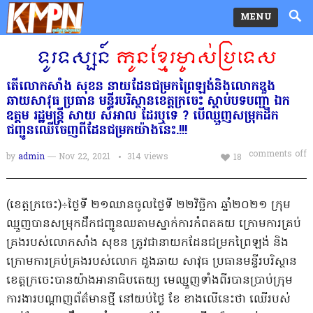
MENU
តើលោកសាំង សុខន នាយដែនជម្រកព្រៃឡង់និងលោកឌួង
ឆាយសាវុធ ប្រធាន មន្ទីរបរិស្ថានខេត្តក្រចេះ ស្ដាប់បទបញ្ជា ឯក
ឧត្តម រដ្ឋមន្ត្រី សាយ សំអាល ដែរឬទេ ? បើឈ្មួញសម្រុកដឹក
ជញ្ជូនឈើចេញពីដែនជម្រកយ៉ាងនេះ.!!!
comments off
by
admin
— Nov 22, 2021
314
views
18
(ខេត្តក្រចេះ)÷ថ្ងៃទី ២១ឈានចូលថ្ងៃទី ២២វិច្ឆិកា ឆ្នាំ២០២១ ក្រុម
ឈ្មួញបានសម្រុកដឹកជញ្ជូនឈតាមស្នាក់ការកំពតគយ ក្រោមការគ្រប់
គ្រងរបស់លោកសាំង សុខន ត្រូវជានាយកដែនជម្រកព្រៃឡង់ និង
ក្រោមការគ្រប់គ្រងរបស់លោក ដួងឆាយ សាវុធ ប្រធានមន្ទីរបរិស្ថាន
ខេត្តក្រចេះបានយ៉ាងអានាធិបតេយ្យ មេឈ្មួញទាំងពីរបានប្រាប់ក្រុម
ការងារបណ្ដាញព័ត៌មានថ្មី នៅយប់ថ្ងៃ ខែ ខាងលើនេះថា ឈើរបស់