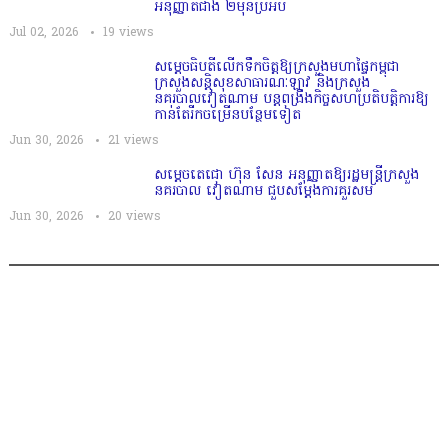
អនុញ្ញាតជាង ២ម៉ឺនប្រអប់
Jul 02, 2026
19
views
សម្តេច​ធិបតី​លេីកទឹកចិត្ត​ឱ្យក្រសួងមហាផ្ទៃកម្ពុជា
ក្រសួងសន្តិសុខសាធារណៈឡាវ និងក្រសួង
នគរបាលវៀតណាម បន្តពង្រឹងកិច្ចសហប្រតិបត្តិការឱ្យ
កាន់តែរីកចម្រើនបន្ថែមទៀត
Jun 30, 2026
21
views
សម្តេចតេជោ ហ៊ុន សែន អនុញ្ញាតឱ្យរដ្ឋមន្ត្រីក្រសួង
នគរបាល វៀតណាម ជួបសម្តែងការគួរសម
Jun 30, 2026
20
views