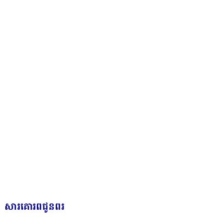
សារគោរពជូនពរ