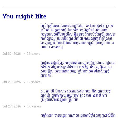
You might like
មន្ត្រីប៉ុស្តិ៍នគរបាលការពារព្រំដែនច្រកតំបន់ដូនរ័ត្ន ស្រុក
មេមត់ ខេត្តត្បូងឃ្មុំ កំពុងតែប្រព្រឹត្តអំពើពុករលួយ
ប្រមូលលុយពីបទល្មើស មិនខ្វល់ពីផលប៉ះពាល់ដល់សុខ
ភាពពលរដ្ឋ ឃុបឃិតគ្នាបើកដៃអោយឈ្មួញនាំត្រីសាច់
ចេញពីប្រទេសវៀតណាមចូលមកកម្ពុជាខុសច្បាប់យ៉ាង
អាណាធិបតេយ្យ
Jul 30, 2026
12
views
អាជ្ញាធរសង្កាត់ព្រែកលួងគួរតែបញ្ជាក់ឱ្យប្រជាពលរដ្ឋបាន
ដឹងផងថាផ្ទៃ«បឹងត្រពាំងចាប និង ផ្ទៃបឹងទន្លេអ៊ុ»នៅជា
សម្បត្តិរួមរបស់ប្រជាពលរដ្ឋ ឬប្រែក្លាយទៅជាសម្បត្តិ
ឯកជន?
Jul 28, 2026
12
views
លោក លី ប៊ុនសុង ប្រធានសាខាគយ និងរដ្ឋាករខេត្ត
ត្បូងឃ្មុំ យកមនុស្សមួយក្រុម ព្រះនាម K១៨ មក
ប្រមូលថវិកាជំនួសមន្ត្រីគយ!
Jul 27, 2026
14
views
កម្លាំងនគរបាលខេត្តកណ្ដាល ឆ្មក់ចាប់ថ្នាំពេទ្យគ្មានលិខិត