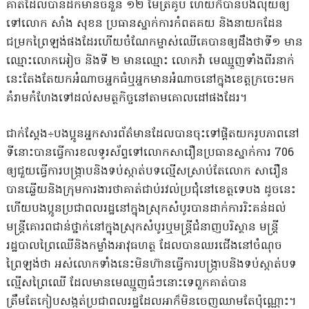
គាត់ដែលបានដឹកមានចំនួន ១២ ម៉ែត្រគូប ហើយក៏បានបង់លុយឲ្យ
ទៅលោក សាំង សុខន ប្រធានស្នាក់ការកំពតគយ និងនាយកដែន
ជម្រកព្រៃឡង់ផងដែរហើយចំណែកម្ចាស់ឈើគេបានឲ្យដឹងថាទី១ មាន
ឈ្មោះលោកអៀច និងទី ២ មានឈ្មោះ លោកវ៉ា មេឈ្មួញទាំងពីរនាក់
នេះតែងតែយកអំណាចអ្នកធំឬអ្នកមានអំណាចនៅក្នុងខេត្តក្រចេះមក
គំរាមកំហែងទៅដល់សមត្ថកិច្ចនៅតាមគោលដៅផងដែរ។
ជាក់ស្ដែង÷បងប្អូនអ្នកសារព័ត៌មានដែលបានចុះទៅផ្ដិតយករូបភាពនៅ
ទីនោះបានធ្វើការខលទូរស័ព្ទទៅលោកសារឿនប្រធានស្នាក់ការ 706
ឲ្យជួយធ្វើការបង្ក្រាបនិងទប់ស្កាត់បទល្មើសស្រាប់តែលោក សារឿន
បានឆ្លើយនិងក្រុមការងារថាគាត់ជាប់រវល់ប្រជុំនៅខេត្តទេបង ដូចនេះ
ហើយបងប្អូនប្រជាពលរដ្ឋនៅក្នុងស្រុកសំបូរបានដាក់ការរិះគន់ដល់
មន្ត្រីគោរពជាន់ថ្នាក់នៅក្នុងស្រុកសំបូរឬមន្ត្រីជំនាញបរិស្ថាន មន្រ្តី
រដ្ឋបាលព្រៃឈើនិងកម្លាំងអាវុធហត្ថ ដែលបានឈរជើងនៅចំណុច
ព្រៃឡង់ថា អស់លោកទាំងនេះមិនហ៊ានធ្វើការបង្ក្រាបនិងទប់ស្កាត់បទ
ល្មើសព្រៃឈើ ដែលមានមេឈ្មួញធំៗនោះទេពួកគាត់បាន
ត្រឹមតែកៀបសង្កត់ប្រជាពលរដ្ឋដែលអាក៏មិនចេញឈាមតែប៉ុណ្ណោះ។